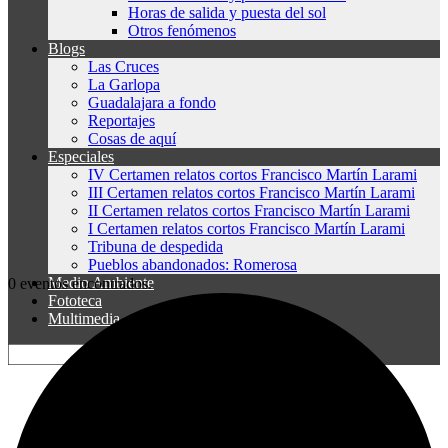
Horas de salida y puesta del sol
Otros fenómenos
Blogs
Las Cruces
La Garlopa
Guadalajara a fondo
Reportajes
Cosas de aquí
Especiales
IV Certamen relatos cortos Francisco Martín Larami
III Certamen relatos cortos Francisco Martín Larami
II Certamen relatos cortos Francisco Martín Larami
I Certamen relatos cortos Francisco Martín Larami
Tribuna de despedida
Pueblos abandonados: Romerosa
Medio Ambiente
0 eventos encontrados.
Fototeca
Multimedia