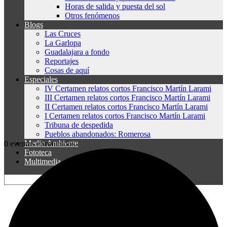
Horas de salida y puesta del sol
Otros fenómenos
Blogs
Las Cruces
La Garlopa
Guadalajara a fondo
Reportajes
Cosas de aquí
Especiales
IV Certamen relatos cortos Francisco Martín Larami
III Certamen relatos cortos Francisco Martín Larami
II Certamen relatos cortos Francisco Martín Larami
I Certamen relatos cortos Francisco Martín Larami
Tribuna de despedida
Pueblos abandonados: Romerosa
Medio Ambiente
0 eventos encontrados.
Fototeca
Multimedia