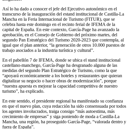
Así lo ha dado a conocer el jefe del Ejecutivo autonómico en el
transcurso de la inauguración del estand institucional de Castilla-La
Mancha en la Feria Internacional de Turismo (FITUR), que se
celebra hasta este domingo en el recinto ferial de IFEMA de la
capital de España. En este contexto, García-Page ha avanzado la
aprobación, en el Consejo de Gobierno del próximo martes, del
segundo Pan Estratégico del Turismo 2020-2023 que contempla, al
igual que el plan anterior, “la generación de otros 10.000 puestos de
trabajo asociados a la industria turística y cultural”.
En el pabellón 7 de IFEMA, donde se ubica el stand institucional
castellano-manchego, García-Page ha desgranado alguna de las
medidas del segundo Plan Estratégico de Turismo, como la que
“apoyará económicamente a los hoteles y restaurantes que quieran
digitalizar su negocio o hacer obras de modernización”, porque
“nuestra apuesta es mejorar la capacidad competitiva de nuestro
turismo”, ha explicado.
En este sentido, el presidente regional ha manifestado su confianza
en que el nuevo plan, cuya redacción ha sido consensuada por todos
los agentes involucrados, traiga consigo “más autoestima, más
crecimiento de empresas” y siga poniendo de moda a Castilla-La
Mancha, una región, ha proseguido García-Page, “valorada dentro y
fuera de España”.