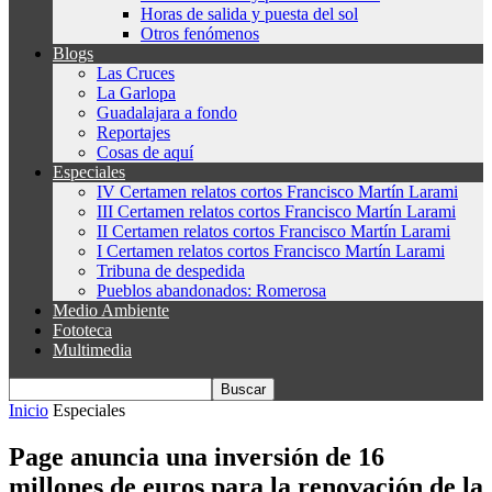
Horas de salida y puesta del sol
Otros fenómenos
Blogs
Las Cruces
La Garlopa
Guadalajara a fondo
Reportajes
Cosas de aquí
Especiales
IV Certamen relatos cortos Francisco Martín Larami
III Certamen relatos cortos Francisco Martín Larami
II Certamen relatos cortos Francisco Martín Larami
I Certamen relatos cortos Francisco Martín Larami
Tribuna de despedida
Pueblos abandonados: Romerosa
Medio Ambiente
Fototeca
Multimedia
Inicio
Especiales
Page anuncia una inversión de 16
millones de euros para la renovación de la