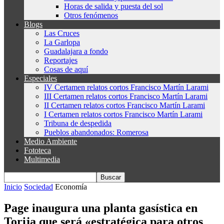
Horas de salida y puesta del sol
Otros fenómenos
Blogs
Las Cruces
La Garlopa
Guadalajara a fondo
Reportajes
Cosas de aquí
Especiales
IV Certamen relatos cortos Francisco Martín Larami
III Certamen relatos cortos Francisco Martín Larami
II Certamen relatos cortos Francisco Martín Larami
I Certamen relatos cortos Francisco Martín Larami
Tribuna de despedida
Pueblos abandonados: Romerosa
Medio Ambiente
Fototeca
Multimedia
Inicio
Sociedad
Economía
Page inaugura una planta gasística en
Torija que será «estratégica para otros