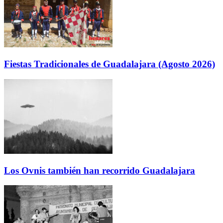
Fiestas Tradicionales de Guadalajara (Agosto 2026)
Los Ovnis también han recorrido Guadalajara