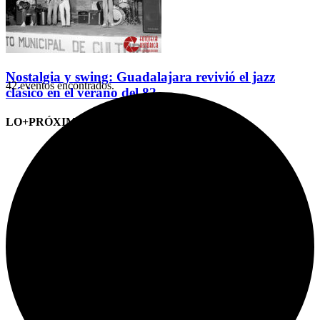
Nostalgia y swing: Guadalajara revivió el jazz
42 eventos encontrados.
clásico en el verano del 82
LO+PRÓXIMO (CITAS)