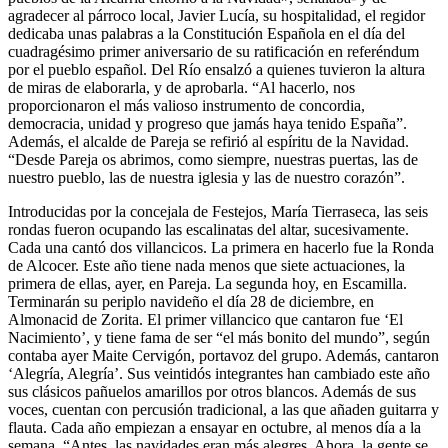
agradecer al párroco local, Javier Lucía, su hospitalidad, el regidor
dedicaba unas palabras a la Constitución Española en el día del
cuadragésimo primer aniversario de su ratificación en referéndum
por el pueblo español. Del Río ensalzó a quienes tuvieron la altura
de miras de elaborarla, y de aprobarla. “Al hacerlo, nos
proporcionaron el más valioso instrumento de concordia,
democracia, unidad y progreso que jamás haya tenido España”.
Además, el alcalde de Pareja se refirió al espíritu de la Navidad.
“Desde Pareja os abrimos, como siempre, nuestras puertas, las de
nuestro pueblo, las de nuestra iglesia y las de nuestro corazón”.
Introducidas por la concejala de Festejos, María Tierraseca, las seis
rondas fueron ocupando las escalinatas del altar, sucesivamente.
Cada una cantó dos villancicos. La primera en hacerlo fue la Ronda
de Alcocer. Este año tiene nada menos que siete actuaciones, la
primera de ellas, ayer, en Pareja. La segunda hoy, en Escamilla.
Terminarán su periplo navideño el día 28 de diciembre, en
Almonacid de Zorita. El primer villancico que cantaron fue ‘El
Nacimiento’, y tiene fama de ser “el más bonito del mundo”, según
contaba ayer Maite Cervigón, portavoz del grupo. Además, cantaron
‘Alegría, Alegría’. Sus veintidós integrantes han cambiado este año
sus clásicos pañuelos amarillos por otros blancos. Además de sus
voces, cuentan con percusión tradicional, a las que añaden guitarra y
flauta. Cada año empiezan a ensayar en octubre, al menos día a la
semana. “Antes, las navidades eran más alegres. Ahora, la gente se