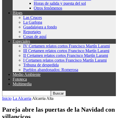
Horas de salida y puesta del sol
Otros fenómenos
Blogs
Las Cruces
La Garlopa
Guadalajara a fondo
Reportajes
Cosas de aquí
Especiales
IV Certamen relatos cortos Francisco Martín Larami
III Certamen relatos cortos Francisco Martín Larami
II Certamen relatos cortos Francisco Martín Larami
I Certamen relatos cortos Francisco Martín Larami
Tribuna de despedida
Pueblos abandonados: Romerosa
Medio Ambiente
Fototeca
Multimedia
Inicio
La Alcarria
Alcarria Alta
Pareja abre las puertas de la Navidad con
villancicos