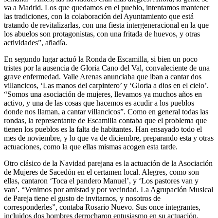
va a Madrid. Los que quedamos en el pueblo, intentamos mantener
las tradiciones, con la colaboración del Ayuntamiento que está
tratando de revitalizarlas, con una fiesta intergeneracional en la que
los abuelos son protagonistas, con una fritada de huevos, y otras
actividades”, añadía.
En segundo lugar actuó la Ronda de Escamilla, si bien un poco
tristes por la ausencia de Gloria Cano del Val, convaleciente de una
grave enfermedad. Valle Arenas anunciaba que iban a cantar dos
villancicos, ‘Las manos del carpintero’ y ‘Gloria a dios en el cielo’.
“Somos una asociación de mujeres, llevamos ya muchos años en
activo, y una de las cosas que hacemos es acudir a los pueblos
donde nos llaman, a cantar villancicos”. Como en general todas las
rondas, la representante de Escamilla contaba que el problema que
tienen los pueblos es la falta de habitantes. Han ensayado todo el
mes de noviembre, y lo que va de diciembre, preparando esta y otras
actuaciones, como la que ellas mismas acogen esta tarde.
Otro clásico de la Navidad parejana es la actuación de la Asociación
de Mujeres de Sacedón en el certamen local. Alegres, como son
ellas, cantaron ‘Toca el pandero Manuel’, y ‘Los pastores van y
van’. “Venimos por amistad y por vecindad. La Agrupación Musical
de Pareja tiene el gusto de invitarnos, y nosotros de
corresponderles”, contaba Rosario Nuevo. Sus once integrantes,
incluidos dos hombres derrocharon entusiasmo en su actuación.