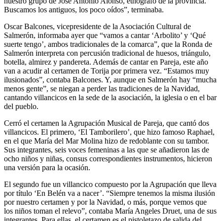
nuestro grupo de José Antonio Alonso, etnógrafo de la provincia.
Buscamos los antiguos, los poco oídos”, terminaba.
Oscar Balcones, vicepresidente de la Asociación Cultural de
Salmerón, informaba ayer que “vamos a cantar ‘Arbolito’ y ‘Qué
suerte tengo’, ambos tradicionales de la comarca”, que la Ronda de
Salmerón interpreta con percusión tradicional de huesos, triángulo,
botella, almirez y pandereta. Además de cantar en Pareja, este año
van a acudir al certamen de Torija por primera vez. “Estamos muy
ilusionados”, contaba Balcones. Y, aunque en Salmerón hay “mucha
menos gente”, se niegan a perder las tradiciones de la Navidad,
cantando villancicos en la sede de la asociación, la iglesia o en el bar
del pueblo.
Cerró el certamen la Agrupación Musical de Pareja, que cantó dos
villancicos. El primero, ‘El Tamborilero’, que hizo famoso Raphael,
en el que María del Mar Molina hizo de redoblante con su tambor.
Sus integrantes, seis voces femeninas a las que se añadieron las de
ocho niños y niñas, consus correspondientes instrumentos, hicieron
una versión para la ocasión.
El segundo fue un villancico compuesto por la Agrupación que lleva
por título ‘En Belén va a nacer’. “Siempre tenemos la misma ilusión
por nuestro certamen y por la Navidad, o más, porque vemos que
los niños toman el relevo”, contaba María Angeles Druet, una de sus
integrantes. Para ellas, el certamen es el pistoletazo de salida del