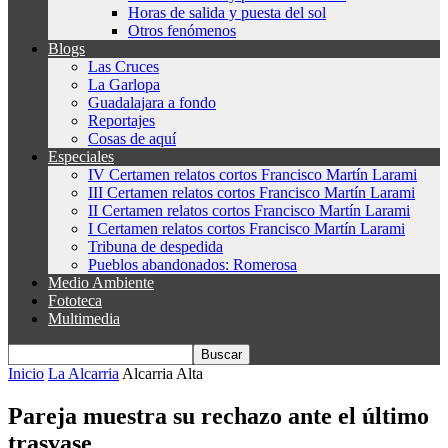
Horas de salida y puesta del sol
Otros fenómenos
Blogs
Las Cruces
La Garlopa
Guadalajara a fondo
Reportajes
Cosas de aquí
Especiales
IV Certamen relatos cortos Francisco Martín Larami
III Certamen relatos cortos Francisco Martín Larami
II Certamen relatos cortos Francisco Martín Larami
I Certamen relatos cortos Francisco Martín Larami
Tribuna de despedida
Pueblos abandonados: Romerosa
Medio Ambiente
Fototeca
Multimedia
Inicio
La Alcarria
Alcarria Alta
Pareja muestra su rechazo ante el último
trasvase