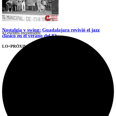
Nostalgia y swing: Guadalajara revivió el jazz
42 eventos encontrados.
clásico en el verano del 82
LO+PRÓXIMO (CITAS)