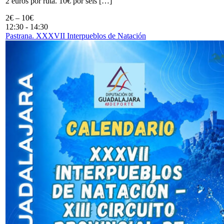
2 euros por ruta. 10€ por seis […]
2€ – 10€
12:30
-
14:30
Pastrana. XXXVII Interpueblos de Natación