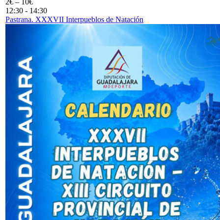
2€ – 10€
12:30
-
14:30
Pastrana. XXXVII Interpueblos de Natación