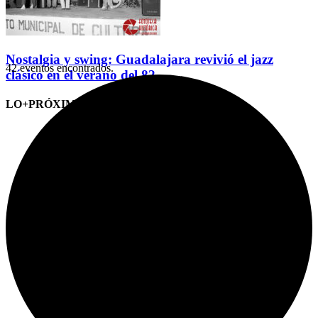
Nostalgia y swing: Guadalajara revivió el jazz
42 eventos encontrados.
clásico en el verano del 82
LO+PRÓXIMO (CITAS)