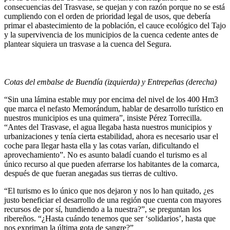
consecuencias del Trasvase, se quejan y con razón porque no se está
cumpliendo con el orden de prioridad legal de usos, que debería
primar el abastecimiento de la población, el cauce ecológico del Tajo
y la supervivencia de los municipios de la cuenca cedente antes de
plantear siquiera un trasvase a la cuenca del Segura.
Cotas del embalse de Buendía (izquierda) y Entrepeñas (derecha)
“Sin una lámina estable muy por encima del nivel de los 400 Hm3
que marca el nefasto Memorándum, hablar de desarrollo turístico en
nuestros municipios es una quimera”, insiste Pérez Torrecilla.
“Antes del Trasvase, el agua llegaba hasta nuestros municipios y
urbanizaciones y tenía cierta estabilidad, ahora es necesario usar el
coche para llegar hasta ella y las cotas varían, dificultando el
aprovechamiento”. No es asunto baladí cuando el turismo es al
único recurso al que pueden aferrarse los habitantes de la comarca,
después de que fueran anegadas sus tierras de cultivo.
“El turismo es lo único que nos dejaron y nos lo han quitado, ¿es
justo beneficiar el desarrollo de una región que cuenta con mayores
recursos de por sí, hundiendo a la nuestra?”, se preguntan los
ribereños. “¿Hasta cuándo tenemos que ser ‘solidarios’, hasta que
nos expriman la última gota de sangre?”