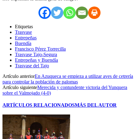
Etiquetas
Trasvase
Entrepeñas
Buendía
Francisco Pérez Torrecilla
Trasvase Tajo-Segura
Entrepeñas y Buendía
Trasvase del Tajo
Artículo anterior
En Azuqueca se empieza a utilizar aves de cetrería
para controlar la población de palomas
Artículo siguiente
Merecida y contundente victoria del Yunquera
sobre el Valmojado (4-0)
ARTÍCULOS RELACIONADOS
MÁS DEL AUTOR