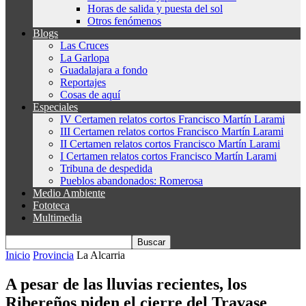
Horas de salida y puesta del sol
Otros fenómenos
Blogs
Las Cruces
La Garlopa
Guadalajara a fondo
Reportajes
Cosas de aquí
Especiales
IV Certamen relatos cortos Francisco Martín Larami
III Certamen relatos cortos Francisco Martín Larami
II Certamen relatos cortos Francisco Martín Larami
I Certamen relatos cortos Francisco Martín Larami
Tribuna de despedida
Pueblos abandonados: Romerosa
Medio Ambiente
Fototeca
Multimedia
Inicio
Provincia
La Alcarria
A pesar de las lluvias recientes, los
Ribereños piden el cierre del Travase