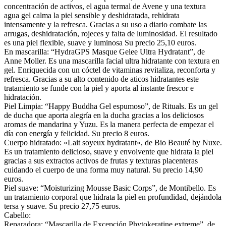
concentración de activos, el agua termal de Avene y una textura
agua gel calma la piel sensible y deshidratada, rehidrata
intensamente y la refresca. Gracias a su uso a diario combate las
arrugas, deshidratación, rojeces y falta de luminosidad. El resultado
es una piel flexible, suave y luminosa Su precio 25,10 euros.
En mascarilla: “HydraGPS Masque Gelee Ultra Hydratant”, de
Anne Moller. Es una mascarilla facial ultra hidratante con textura en
gel. Enriquecida con un cóctel de vitaminas revitaliza, reconforta y
refresca. Gracias a su alto contenido de aticos hidratantes este
tratamiento se funde con la piel y aporta al instante frescor e
hidratación.
Piel Limpia: “Happy Buddha Gel espumoso”, de Rituals. Es un gel
de ducha que aporta alegría en la ducha gracias a los deliciosos
aromas de mandarina y Yuzu. Es la manera perfecta de empezar el
día con energía y felicidad. Su precio 8 euros.
Cuerpo hidratado: «Lait soyeux hydratant», de Bio Beauté by Nuxe.
Es un tratamiento delicioso, suave y envolvente que hidrata la piel
gracias a sus extractos activos de frutas y texturas placenteras
cuidando el cuerpo de una forma muy natural. Su precio 14,90
euros.
Piel suave: “Moisturizing Mousse Basic Corps”, de Montibello. Es
un tratamiento corporal que hidrata la piel en profundidad, dejándola
tersa y suave. Su precio 27,75 euros.
Cabello:
Reparadora: “Mascarilla de Excepción Phytokeratine extreme”, de