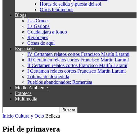
Horas de salida y puesta del sol
Otros fenómenos
Blogs
Las Cruces
La Garlopa
Guadalajara a fondo
Reportajes
Cosas de aquí
Especiales
IV Certamen relatos cortos Francisco Martín Larami
III Certamen relatos cortos Francisco Martín Larami
II Certamen relatos cortos Francisco Martín Larami
I Certamen relatos cortos Francisco Martín Larami
Tribuna de despedida
Pueblos abandonados: Romerosa
Medio Ambiente
Fototeca
Multimedia
Inicio
Cultura y Ocio
Belleza
Piel de primavera