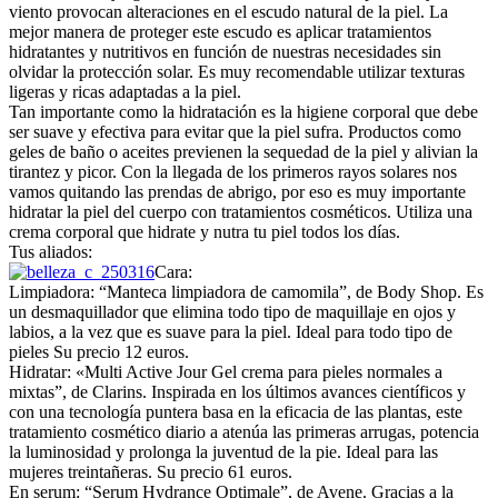
viento provocan alteraciones en el escudo natural de la piel. La
mejor manera de proteger este escudo es aplicar tratamientos
hidratantes y nutritivos en función de nuestras necesidades sin
olvidar la protección solar. Es muy recomendable utilizar texturas
ligeras y ricas adaptadas a la piel.
Tan importante como la hidratación es la higiene corporal que debe
ser suave y efectiva para evitar que la piel sufra. Productos como
geles de baño o aceites previenen la sequedad de la piel y alivian la
tirantez y picor. Con la llegada de los primeros rayos solares nos
vamos quitando las prendas de abrigo, por eso es muy importante
hidratar la piel del cuerpo con tratamientos cosméticos. Utiliza una
crema corporal que hidrate y nutra tu piel todos los días.
Tus aliados:
Cara:
Limpiadora: “Manteca limpiadora de camomila”, de Body Shop. Es
un desmaquillador que elimina todo tipo de maquillaje en ojos y
labios, a la vez que es suave para la piel. Ideal para todo tipo de
pieles Su precio 12 euros.
Hidratar: «Multi Active Jour Gel crema para pieles normales a
mixtas”, de Clarins. Inspirada en los últimos avances científicos y
con una tecnología puntera basa en la eficacia de las plantas, este
tratamiento cosmético diario a atenúa las primeras arrugas, potencia
la luminosidad y prolonga la juventud de la pie. Ideal para las
mujeres treintañeras. Su precio 61 euros.
En serum: “Serum Hydrance Optimale”, de Avene. Gracias a la