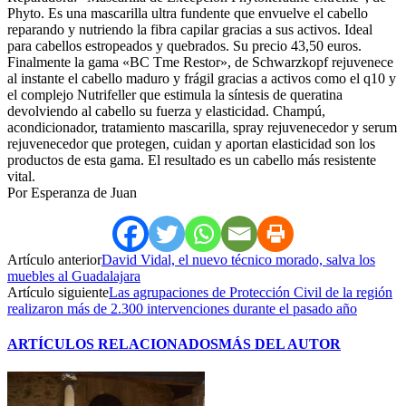
Phyto. Es una mascarilla ultra fundente que envuelve el cabello
reparando y nutriendo la fibra capilar gracias a sus activos. Ideal
para cabellos estropeados y quebrados. Su precio 43,50 euros.
Finalmente la gama «BC Tme Restor», de Schwarzkopf rejuvenece
al instante el cabello maduro y frágil gracias a activos como el q10 y
el complejo Nutrifeller que estimula la síntesis de queratina
devolviendo al cabello su fuerza y elasticidad. Champú,
acondicionador, tratamiento mascarilla, spray rejuvenecedor y serum
rejuvenecedor que protegen, cuidan y aportan elasticidad son los
productos de esta gama. El resultado es un cabello más resistente
vital.
Por Esperanza de Juan
Artículo anterior
David Vidal, el nuevo técnico morado, salva los
muebles al Guadalajara
Artículo siguiente
Las agrupaciones de Protección Civil de la región
realizaron más de 2.300 intervenciones durante el pasado año
ARTÍCULOS RELACIONADOS
MÁS DEL AUTOR