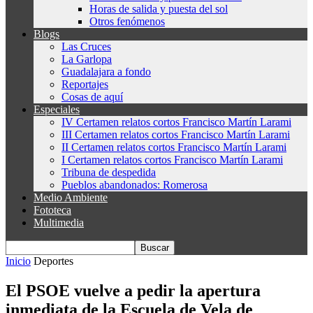
Horas de salida y puesta del sol
Otros fenómenos
Blogs
Las Cruces
La Garlopa
Guadalajara a fondo
Reportajes
Cosas de aquí
Especiales
IV Certamen relatos cortos Francisco Martín Larami
III Certamen relatos cortos Francisco Martín Larami
II Certamen relatos cortos Francisco Martín Larami
I Certamen relatos cortos Francisco Martín Larami
Tribuna de despedida
Pueblos abandonados: Romerosa
Medio Ambiente
Fototeca
Multimedia
Inicio
Deportes
El PSOE vuelve a pedir la apertura
inmediata de la Escuela de Vela de