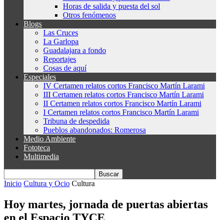
Horas de salida y puesta del sol
Otros fenómenos
Blogs
Las Cruces
La Garlopa
Guadalajara a fondo
Reportajes
Cosas de aquí
Especiales
IV Certamen relatos cortos Francisco Martín Larami
III Certamen relatos cortos Francisco Martín Larami
II Certamen relatos cortos Francisco Martín Larami
I Certamen relatos cortos Francisco Martín Larami
Tribuna de despedida
Pueblos abandonados: Romerosa
Medio Ambiente
Fototeca
Multimedia
Inicio
Cultura y Ocio
Cultura
Hoy martes, jornada de puertas abiertas
en el Espacio TYCE