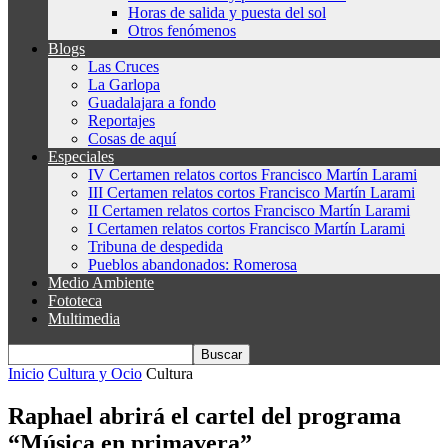
Horas de salida y puesta del sol
Otros fenómenos
Blogs
Las Cruces
La Garlopa
Guadalajara a fondo
Reportajes
Cosas de aquí
Especiales
IV Certamen relatos cortos Francisco Martín Larami
III Certamen relatos cortos Francisco Martín Larami
II Certamen relatos cortos Francisco Martín Larami
I Certamen relatos cortos Francisco Martín Larami
Tribuna de despedida
Pueblos abandonados: Romerosa
Medio Ambiente
Fototeca
Multimedia
Inicio
Cultura y Ocio
Cultura
Raphael abrirá el cartel del programa
“Música en primavera”