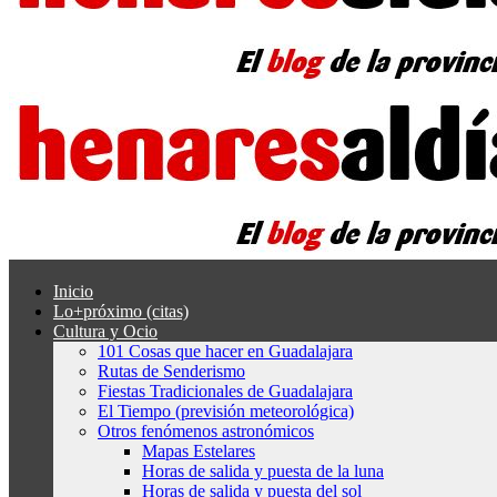
Inicio
Lo+próximo (citas)
Cultura y Ocio
101 Cosas que hacer en Guadalajara
Rutas de Senderismo
Fiestas Tradicionales de Guadalajara
El Tiempo (previsión meteorológica)
Otros fenómenos astronómicos
Mapas Estelares
Horas de salida y puesta de la luna
Horas de salida y puesta del sol