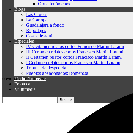
Otros fenómenos
Blogs
Las Cruces
La Garlopa
Guadalajara a fondo
Reportajes
Cosas de aquí
Especiales
IV Certamen relatos cortos Francisco Martín Larami
III Certamen relatos cortos Francisco Martín Larami
II Certamen relatos cortos Francisco Martín Larami
I Certamen relatos cortos Francisco Martín Larami
Tribuna de despedida
Pueblos abandonados: Romerosa
Medio Ambiente
0 eventos encontrados.
Fototeca
Multimedia