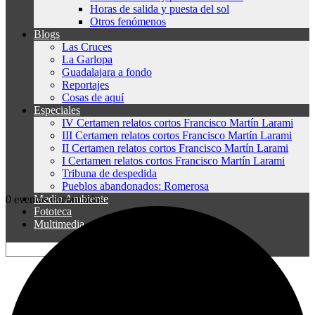
Horas de salida y puesta del sol
Otros fenómenos
Blogs
Las Cruces
La Garlopa
Guadalajara a fondo
Reportajes
Cosas de aquí
Especiales
IV Certamen relatos cortos Francisco Martín Larami
III Certamen relatos cortos Francisco Martín Larami
II Certamen relatos cortos Francisco Martín Larami
I Certamen relatos cortos Francisco Martín Larami
Tribuna de despedida
Pueblos abandonados: Romerosa
Medio Ambiente
0 eventos encontrados.
Fototeca
Multimedia