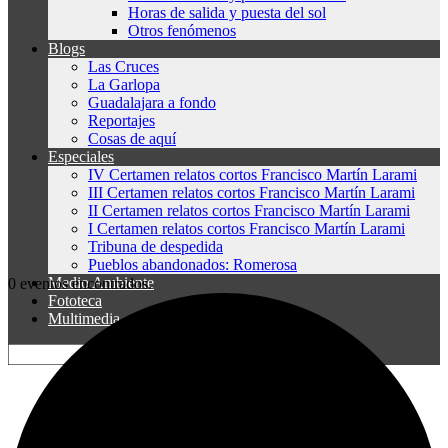
Horas de salida y puesta del sol
Otros fenómenos
Blogs
Las Cruces
La Garlopa
Guadalajara a fondo
Reportajes
Cosas de aquí
Especiales
IV Certamen relatos cortos Francisco Martín Larami
III Certamen relatos cortos Francisco Martín Larami
II Certamen relatos cortos Francisco Martín Larami
I Certamen relatos cortos Francisco Martín Larami
Tribuna de despedida
Pueblos abandonados: Romerosa
Medio Ambiente
0 eventos encontrados.
Fototeca
Multimedia