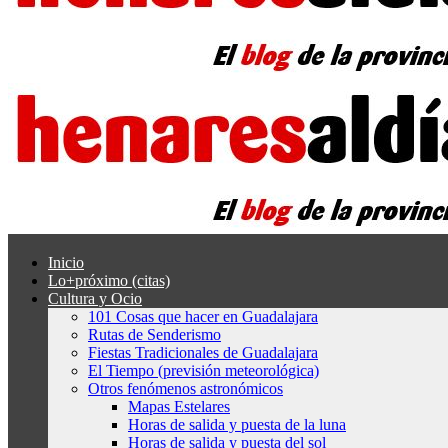
Inicio
Lo+próximo (citas)
Cultura y Ocio
101 Cosas que hacer en Guadalajara
Rutas de Senderismo
Fiestas Tradicionales de Guadalajara
El Tiempo (previsión meteorológica)
Otros fenómenos astronómicos
Mapas Estelares
Horas de salida y puesta de la luna
Horas de salida y puesta del sol