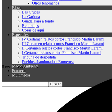
Otros fenómenos
Blogs
Las Cruces
La Garlopa
Guadalajara a fondo
Reportajes
Cosas de aquí
Especiales
IV Certamen relatos cortos Francisco Martín Larami
III Certamen relatos cortos Francisco Martín Larami
II Certamen relatos cortos Francisco Martín Larami
I Certamen relatos cortos Francisco Martín Larami
Tribuna de despedida
Pueblos abandonados: Romerosa
Medio Ambiente
0 eventos encontrados.
Fototeca
Multimedia