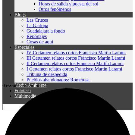
Horas de salida y puesta del sol
Otros fenómenos
Blogs
Las Cruces
La Garlopa
Guadalajara a fondo
Reportajes
Cosas de aquí
Especiales
IV Certamen relatos cortos Francisco Martín Larami
III Certamen relatos cortos Francisco Martín Larami
II Certamen relatos cortos Francisco Martín Larami
I Certamen relatos cortos Francisco Martín Larami
Tribuna de despedida
Pueblos abandonados: Romerosa
Medio Ambiente
0 eventos encontrados.
Fototeca
Multimedia