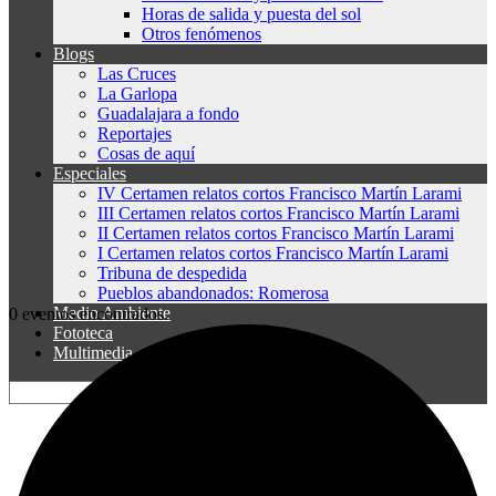
Horas de salida y puesta del sol
Otros fenómenos
Blogs
Las Cruces
La Garlopa
Guadalajara a fondo
Reportajes
Cosas de aquí
Especiales
IV Certamen relatos cortos Francisco Martín Larami
III Certamen relatos cortos Francisco Martín Larami
II Certamen relatos cortos Francisco Martín Larami
I Certamen relatos cortos Francisco Martín Larami
Tribuna de despedida
Pueblos abandonados: Romerosa
Medio Ambiente
0 eventos encontrados.
Fototeca
Multimedia