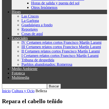
Horas de salida y puesta del sol
Otros fenómenos
Blogs
Las Cruces
La Garlopa
Guadalajara a fondo
Reportajes
Cosas de aquí
Especiales
IV Certamen relatos cortos Francisco Martín Larami
III Certamen relatos cortos Francisco Martín Larami
II Certamen relatos cortos Francisco Martín Larami
I Certamen relatos cortos Francisco Martín Larami
Tribuna de despedida
Pueblos abandonados: Romerosa
Medio Ambiente
Fototeca
Multimedia
Inicio
Cultura y Ocio
Belleza
Repara el cabello teñido