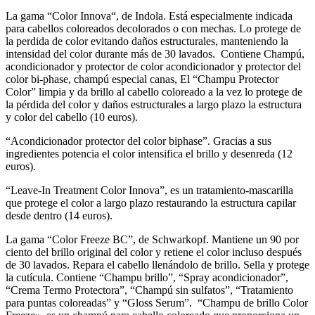
La gama “Color Innova“, de Indola. Está especialmente indicada
para cabellos coloreados decolorados o con mechas. Lo protege de
la perdida de color evitando daños estructurales, manteniendo la
intensidad del color durante más de 30 lavados. Contiene Champú,
acondicionador y protector de color acondicionador y protector del
color bi-phase, champú especial canas, El “Champu Protector
Color” limpia y da brillo al cabello coloreado a la vez lo protege de
la pérdida del color y daños estructurales a largo plazo la estructura
y color del cabello (10 euros).
“Acondicionador protector del color biphase”. Gracias a sus
ingredientes potencia el color intensifica el brillo y desenreda (12
euros).
“Leave-In Treatment Color Innova”, es un tratamiento-mascarilla
que protege el color a largo plazo restaurando la estructura capilar
desde dentro (14 euros).
La gama “Color Freeze BC”, de Schwarkopf. Mantiene un 90 por
ciento del brillo original del color y retiene el color incluso después
de 30 lavados. Repara el cabello llenándolo de brillo. Sella y protege
la cutícula. Contiene “Champu brillo”, “Spray acondicionador”,
“Crema Termo Protectora”, “Champú sin sulfatos”, “Tratamiento
para puntas coloreadas” y “Gloss Serum”. “Champu de brillo Color