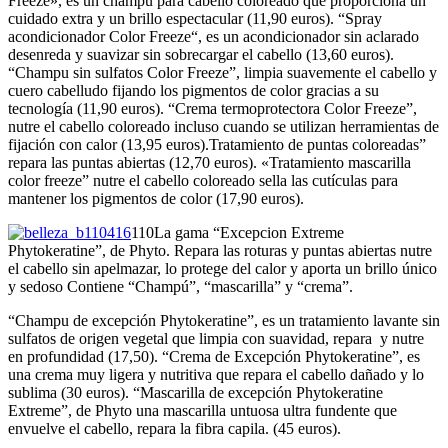
Freeze», es un champú para cabello coloreado que proporciona un
cuidado extra y un brillo espectacular (11,90 euros). “Spray
acondicionador Color Freeze“, es un acondicionador sin aclarado
desenreda y suavizar sin sobrecargar el cabello (13,60 euros).
“Champu sin sulfatos Color Freeze”, limpia suavemente el cabello y
cuero cabelludo fijando los pigmentos de color gracias a su
tecnología (11,90 euros). “Crema termoprotectora Color Freeze”,
nutre el cabello coloreado incluso cuando se utilizan herramientas de
fijación con calor (13,95 euros).Tratamiento de puntas coloreadas”
repara las puntas abiertas (12,70 euros). «Tratamiento mascarilla
color freeze” nutre el cabello coloreado sella las cutículas para
mantener los pigmentos de color (17,90 euros).
110La gama “Excepcion Extreme
Phytokeratine”, de Phyto. Repara las roturas y puntas abiertas nutre
el cabello sin apelmazar, lo protege del calor y aporta un brillo único
y sedoso Contiene “Champú”, “mascarilla” y “crema”.
“Champu de excepción Phytokeratine”, es un tratamiento lavante sin
sulfatos de origen vegetal que limpia con suavidad, repara y nutre
en profundidad (17,50). “Crema de Excepción Phytokeratine”, es
una crema muy ligera y nutritiva que repara el cabello dañado y lo
sublima (30 euros). “Mascarilla de excepción Phytokeratine
Extreme”, de Phyto una mascarilla untuosa ultra fundente que
envuelve el cabello, repara la fibra capila. (45 euros).