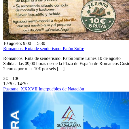
10 agosto: 9:00
-
15:30
Romancos. Ruta de senderismo: Patón Sufre
Romancos. Ruta de senderismo: Patón Sufre Lunes 10 de agosto
Salida a las 09,00 horas desde la Plaza de España de Romancos Cost
2 euros por ruta. 10€ por seis […]
2€ – 10€
12:30
-
14:30
Pastrana. XXXVII Interpueblos de Natación