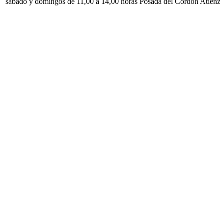
sábado y domingos de 11,00 a 14,00 horas Posada del Cordón Atien