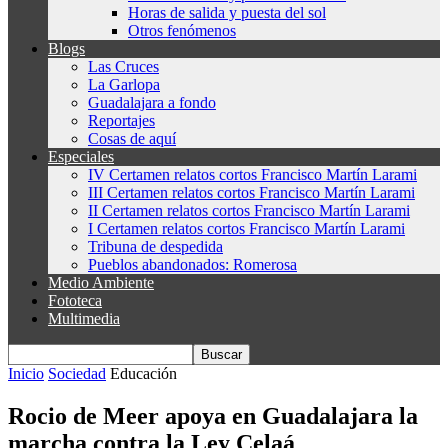
Horas de salida y puesta del sol
Otros fenómenos
Blogs
Las Cruces
La Garlopa
Guadalajara a fondo
Reportajes
Cosas de aquí
Especiales
IV Certamen relatos cortos Francisco Martín Larami
III Certamen relatos cortos Francisco Martín Larami
II Certamen relatos cortos Francisco Martín Larami
I Certamen relatos cortos Francisco Martín Larami
Tribuna de despedida
Pueblos abandonados: Romerosa
Medio Ambiente
Fototeca
Multimedia
Inicio
Sociedad
Educación
Rocio de Meer apoya en Guadalajara la
marcha contra la Ley Celaá