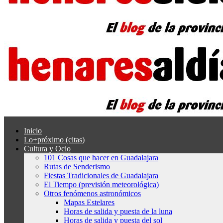
Inicio
Lo+próximo (citas)
Cultura y Ocio
101 Cosas que hacer en Guadalajara
Rutas de Senderismo
Fiestas Tradicionales de Guadalajara
El Tiempo (previsión meteorológica)
Otros fenómenos astronómicos
Mapas Estelares
Horas de salida y puesta de la luna
Horas de salida y puesta del sol