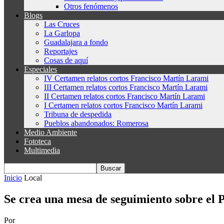
Otros fenómenos
Blogs
Las Cruces
La Garlopa
Guadalajara a fondo
Reportajes
Cosas de aquí
Especiales
IV Certamen relatos cortos Francisco Martín Larami
III Certamen relatos cortos Francisco Martín Larami
II Certamen relatos cortos Francisco Martín Larami
I Certamen relatos cortos Francisco Martín Larami
Tribuna de despedida
Pueblos abandonados: Romerosa
Medio Ambiente
Fototeca
Multimedia
Inicio
Local
Se crea una mesa de seguimiento sobre el P
Por