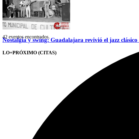
42 eventos encontrados.
Nostalgia y swing: Guadalajara revivió el jazz clásico
LO+PRÓXIMO (CITAS)