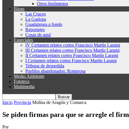
Otros fenómenos
Blogs
Las Cruces
La Garlopa
Guadalajara a fondo
Reportajes
Cosas de aquí
Especiales
IV Certamen relatos cortos Francisco Martín Larami
III Certamen relatos cortos Francisco Martín Larami
II Certamen relatos cortos Francisco Martín Larami
I Certamen relatos cortos Francisco Martín Larami
Tribuna de despedida
Pueblos abandonados: Romerosa
Medio Ambiente
Fototeca
Multimedia
Inicio
Provincia
Molina de Aragón y Comarca
Se piden firmas para que se arregle el fir
Por