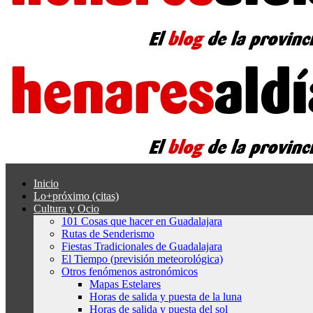
Inicio
Lo+próximo (citas)
Cultura y Ocio
101 Cosas que hacer en Guadalajara
Rutas de Senderismo
Fiestas Tradicionales de Guadalajara
El Tiempo (previsión meteorológica)
Otros fenómenos astronómicos
Mapas Estelares
Horas de salida y puesta de la luna
Horas de salida y puesta del sol