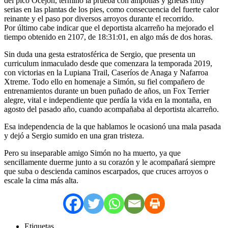
del pico Ocejón, terminó la prueba con ampollas y grietas muy
serias en las plantas de los pies, como consecuencia del fuerte calor
reinante y el paso por diversos arroyos durante el recorrido.
Por último cabe indicar que el deportista alcarreño ha mejorado el
tiempo obtenido en 2107, de 18:31:01, en algo más de dos horas.
Sin duda una gesta estratosférica de Sergio, que presenta un
curriculum inmaculado desde que comenzara la temporada 2019,
con victorias en la Lupiana Trail, Caseríos de Anaga y Nafarroa
Xtreme. Todo ello en homenaje a Simón, su fiel compañero de
entrenamientos durante un buen puñado de años, un Fox Terrier
alegre, vital e independiente que perdía la vida en la montaña, en
agosto del pasado año, cuando acompañaba al deportista alcarreño.
Esa independencia de la que hablamos le ocasionó una mala pasada
y dejó a Sergio sumido en una gran tristeza.
Pero su inseparable amigo Simón no ha muerto, ya que
sencillamente duerme junto a su corazón y le acompañará siempre
que suba o descienda caminos escarpados, que cruces arroyos o
escale la cima más alta.
Etiquetas