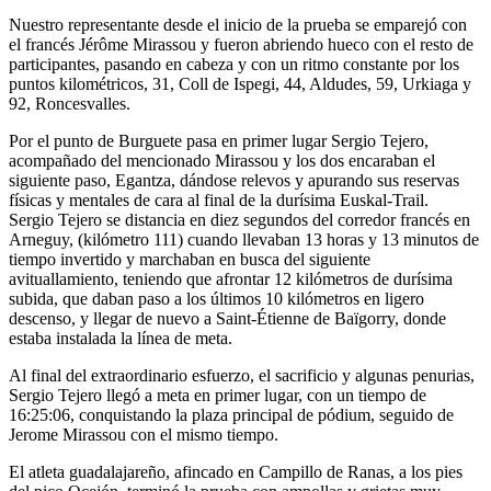
Nuestro representante desde el inicio de la prueba se emparejó con
el francés Jérôme Mirassou y fueron abriendo hueco con el resto de
participantes, pasando en cabeza y con un ritmo constante por los
puntos kilométricos, 31, Coll de Ispegi, 44, Aldudes, 59, Urkiaga y
92, Roncesvalles.
Por el punto de Burguete pasa en primer lugar Sergio Tejero,
acompañado del mencionado Mirassou y los dos encaraban el
siguiente paso, Egantza, dándose relevos y apurando sus reservas
físicas y mentales de cara al final de la durísima Euskal-Trail.
Sergio Tejero se distancia en diez segundos del corredor francés en
Arneguy, (kilómetro 111) cuando llevaban 13 horas y 13 minutos de
tiempo invertido y marchaban en busca del siguiente
avituallamiento, teniendo que afrontar 12 kilómetros de durísima
subida, que daban paso a los últimos 10 kilómetros en ligero
descenso, y llegar de nuevo a Saint-Étienne de Baïgorry, donde
estaba instalada la línea de meta.
Al final del extraordinario esfuerzo, el sacrificio y algunas penurias,
Sergio Tejero llegó a meta en primer lugar, con un tiempo de
16:25:06, conquistando la plaza principal de pódium, seguido de
Jerome Mirassou con el mismo tiempo.
El atleta guadalajareño, afincado en Campillo de Ranas, a los pies