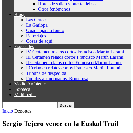
Horas de salida y puesta del sol
Otros fenómenos
Blogs
Las Cruces
La Garlopa
Guadalajara a fondo
Reportajes
Cosas de aquí
Especiales
IV Certamen relatos cortos Francisco Martín Larami
III Certamen relatos cortos Francisco Martín Larami
II Certamen relatos cortos Francisco Martín Larami
I Certamen relatos cortos Francisco Martín Larami
Tribuna de despedida
Pueblos abandonados: Romerosa
Medio Ambiente
Fototeca
Multimedia
Inicio
Deportes
Sergio Tejero vence en la Euskal Trail