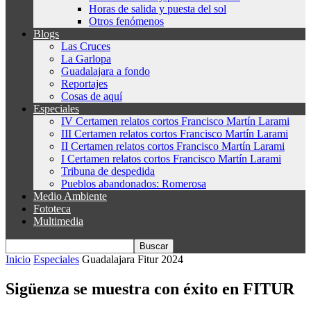
Horas de salida y puesta del sol
Otros fenómenos
Blogs
Las Cruces
La Garlopa
Guadalajara a fondo
Reportajes
Cosas de aquí
Especiales
IV Certamen relatos cortos Francisco Martín Larami
III Certamen relatos cortos Francisco Martín Larami
II Certamen relatos cortos Francisco Martín Larami
I Certamen relatos cortos Francisco Martín Larami
Tribuna de despedida
Pueblos abandonados: Romerosa
Medio Ambiente
Fototeca
Multimedia
Inicio
Especiales
Guadalajara Fitur 2024
Sigüenza se muestra con éxito en FITUR