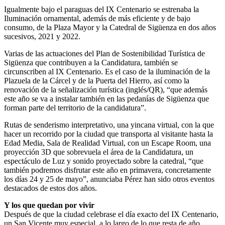
Igualmente bajo el paraguas del IX Centenario se estrenaba la
Iluminación ornamental, además de más eficiente y de bajo
consumo, de la Plaza Mayor y la Catedral de Sigüenza en dos años
sucesivos, 2021 y 2022.
Varias de las actuaciones del Plan de Sostenibilidad Turística de
Sigüenza que contribuyen a la Candidatura, también se
circunscriben al IX Centenario. Es el caso de la iluminación de la
Plazuela de la Cárcel y de la Puerta del Hierro, así como la
renovación de la señalización turística (inglés/QR), “que además
este año se va a instalar también en las pedanías de Sigüenza que
forman parte del territorio de la candidatura”.
Rutas de senderismo interpretativo, una yincana virtual, con la que
hacer un recorrido por la ciudad que transporta al visitante hasta la
Edad Media, Sala de Realidad Virtual, con un Escape Room, una
proyección 3D que sobrevuela el área de la Candidatura, un
espectáculo de Luz y sonido proyectado sobre la catedral, “que
también podremos disfrutar este año en primavera, concretamente
los días 24 y 25 de mayo”, anunciaba Pérez han sido otros eventos
destacados de estos dos años.
Y los que quedan por vivir
Después de que la ciudad celebrase el día exacto del IX Centenario,
un San Vicente muy especial, a lo largo de lo que resta de año,