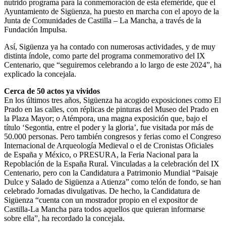
nutrido programa para la conmemoración de esta efeméride, que el
Ayuntamiento de Sigüenza, ha puesto en marcha con el apoyo de la
Junta de Comunidades de Castilla – La Mancha, a través de la
Fundación Impulsa.
Así, Sigüenza ya ha contado con numerosas actividades, y de muy
distinta índole, como parte del programa conmemorativo del IX
Centenario, que “seguiremos celebrando a lo largo de este 2024”, ha
explicado la concejala.
Cerca de 50 actos ya vividos
En los últimos tres años, Sigüenza ha acogido exposiciones como El
Prado en las calles, con réplicas de pinturas del Museo del Prado en
la Plaza Mayor; o Atémpora, una magna exposición que, bajo el
título ‘Segontia, entre el poder y la gloria’, fue visitada por más de
50.000 personas. Pero también congresos y ferias como el Congreso
Internacional de Arqueología Medieval o el de Cronistas Oficiales
de España y México, o PRESURA, la Feria Nacional para la
Repoblación de la España Rural. Vinculadas a la celebración del IX
Centenario, pero con la Candidatura a Patrimonio Mundial “Paisaje
Dulce y Salado de Sigüenza a Atienza” como telón de fondo, se han
celebrado Jornadas divulgativas. De hecho, la Candidatura de
Sigüenza “cuenta con un mostrador propio en el expositor de
Castilla-La Mancha para todos aquellos que quieran informarse
sobre ella”, ha recordado la concejala.