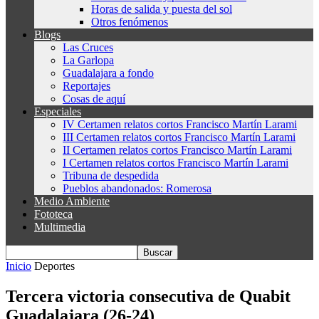
Horas de salida y puesta del sol
Otros fenómenos
Blogs
Las Cruces
La Garlopa
Guadalajara a fondo
Reportajes
Cosas de aquí
Especiales
IV Certamen relatos cortos Francisco Martín Larami
III Certamen relatos cortos Francisco Martín Larami
II Certamen relatos cortos Francisco Martín Larami
I Certamen relatos cortos Francisco Martín Larami
Tribuna de despedida
Pueblos abandonados: Romerosa
Medio Ambiente
Fototeca
Multimedia
Inicio
Deportes
Tercera victoria consecutiva de Quabit
Guadalajara (26-24)