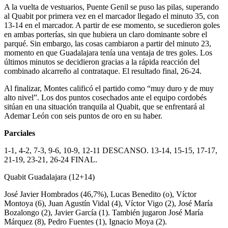
A la vuelta de vestuarios, Puente Genil se puso las pilas, superando
al Quabit por primera vez en el marcador llegado el minuto 35, con
13-14 en el marcador. A partir de ese momento, se sucedieron goles
en ambas porterías, sin que hubiera un claro dominante sobre el
parqué. Sin embargo, las cosas cambiaron a partir del minuto 23,
momento en que Guadalajara tenía una ventaja de tres goles. Los
últimos minutos se decidieron gracias a la rápida reacción del
combinado alcarreño al contrataque. El resultado final, 26-24.
Al finalizar, Montes calificó el partido como “muy duro y de muy
alto nivel”. Los dos puntos cosechados ante el equipo cordobés
sitúan en una situación tranquila al Quabit, que se enfrentará al
Ademar León con seis puntos de oro en su haber.
Parciales
1-1, 4-2, 7-3, 9-6, 10-9, 12-11 DESCANSO. 13-14, 15-15, 17-17,
21-19, 23-21, 26-24 FINAL.
Quabit Guadalajara (12+14)
José Javier Hombrados (46,7%), Lucas Benedito (o), Víctor
Montoya (6), Juan Agustín Vidal (4), Víctor Vigo (2), José María
Bozalongo (2), Javier García (1). También jugaron José María
Márquez (8), Pedro Fuentes (1), Ignacio Moya (2).