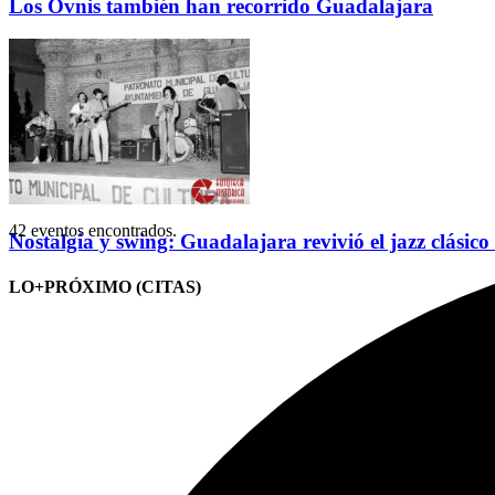
Los Ovnis también han recorrido Guadalajara
42 eventos encontrados.
Nostalgia y swing: Guadalajara revivió el jazz clásico
LO+PRÓXIMO (CITAS)