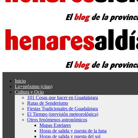
Inicio
Lo+próximo (citas)
Cultura y Ocio
101 Cosas que hacer en Guadalajara
Rutas de Senderismo
Fiestas Tradicionales de Guadalajara
El Tiempo (previsión meteorológica)
Otros fenómenos astronómicos
Mapas Estelares
Horas de salida y puesta de la luna
Horas de salida y puesta del sol