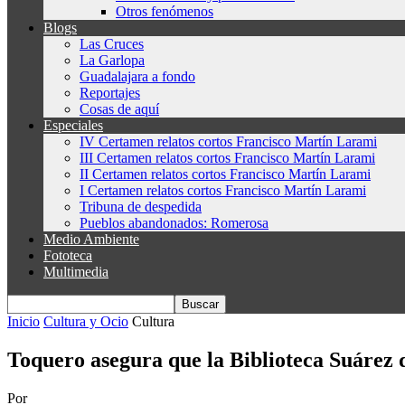
Otros fenómenos
Blogs
Las Cruces
La Garlopa
Guadalajara a fondo
Reportajes
Cosas de aquí
Especiales
IV Certamen relatos cortos Francisco Martín Larami
III Certamen relatos cortos Francisco Martín Larami
II Certamen relatos cortos Francisco Martín Larami
I Certamen relatos cortos Francisco Martín Larami
Tribuna de despedida
Pueblos abandonados: Romerosa
Medio Ambiente
Fototeca
Multimedia
Inicio
Cultura y Ocio
Cultura
Toquero asegura que la Biblioteca Suárez 
Por