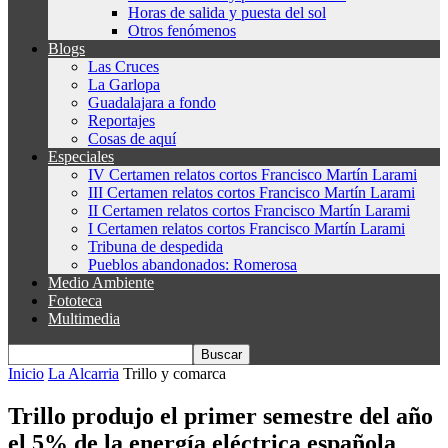
Horas de salida y puesta del sol
Otros fenómenos
Blogs
Las Cruces
La Garlopa
Guadalajara a fondo
Reportajes
Cosas de aquí
Especiales
IV Certamen relatos cortos Francisco Martín Larami
III Certamen relatos cortos Francisco Martín Larami
II Certamen relatos cortos Francisco Martín Larami
I Certamen relatos cortos Francisco Martín Larami
Tribuna de despedida
Pueblos abandonados: Romerosa
Medio Ambiente
Fototeca
Multimedia
Inicio
La Alcarria
Trillo y comarca
Trillo produjo el primer semestre del año
el 5% de la energía eléctrica española