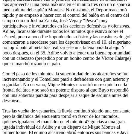
tras aprovechar una pena máxima en el minuto tres con un disparo a
media altura del capitán Morales. No obstante, el Dépor reaccionó
rápido y se empezó a hacer con el control del balón en el centro del
campo con un Joshua Zapata, José Vega y “Pesca” muy
participativos e involucrados en las acciones defensivas y ofensivas.
Adibe, incansable durante todos los minutos que estuvo sobre el
césped, poco a poco fue imponiendo su físico y las ocasiones de gol
comenzaron a sucederse para los deportivistas: en el 10, el nigeriano
no logró batir al meta tras realizar éste una buena parada abajo. Y
poco después, en el 35, Adibe volvió a tener una buena oportunidad
con un cabezazo (precedido por un bonito centro de Víctor Calarge)
que se marchó rozando el palo.
Con el paso de los minutos, la superioridad de los alcarreños se fue
incrementando y el Tomelloso pasó a defenderse con gran acierto y
seguridad. No en vano, Migue Montes encontró un resquicio en la
frontal del área y se sacó un potente disparo al que Buyo respondió
con una soberbia parada para despejar a saque de esquina antes del
descanso.
Tras las vuelta de vestuarios, la lluvia continuó siendo una constante
pero la dinámica del encuentro tornó en favor de los morados,
quienes igualaron el marcador en el minuto 47 gracias a una gran
jugada individual de Adibe y a un disparo de Migue Montes al
primer toque. El equipo alcarreño abrió entonces sus bandas y Javi