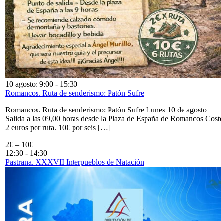
10 agosto: 9:00
-
15:30
Romancos. Ruta de senderismo: Patón Sufre
Romancos. Ruta de senderismo: Patón Sufre Lunes 10 de agosto
Salida a las 09,00 horas desde la Plaza de España de Romancos Cost
2 euros por ruta. 10€ por seis […]
2€ – 10€
12:30
-
14:30
Pastrana. XXXVII Interpueblos de Natación