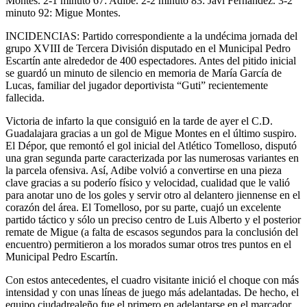
Montes. 2-1 minuto 67: Adibe. 2-2 minuto 83: Javi Fernández. 3-2
minuto 92: Migue Montes.
INCIDENCIAS: Partido correspondiente a la undécima jornada del
grupo XVIII de Tercera División disputado en el Municipal Pedro
Escartín ante alrededor de 400 espectadores. Antes del pitido inicial
se guardó un minuto de silencio en memoria de María García de
Lucas, familiar del jugador deportivista “Guti” recientemente
fallecida.
Victoria de infarto la que consiguió en la tarde de ayer el C.D.
Guadalajara gracias a un gol de Migue Montes en el último suspiro.
El Dépor, que remontó el gol inicial del Atlético Tomelloso, disputó
una gran segunda parte caracterizada por las numerosas variantes en
la parcela ofensiva. Así, Adibe volvió a convertirse en una pieza
clave gracias a su poderío físico y velocidad, cualidad que le valió
para anotar uno de los goles y servir otro al delantero jiennense en el
corazón del área. El Tomelloso, por su parte, cuajó un excelente
partido táctico y sólo un preciso centro de Luis Alberto y el posterior
remate de Migue (a falta de escasos segundos para la conclusión del
encuentro) permitieron a los morados sumar otros tres puntos en el
Municipal Pedro Escartín.
Con estos antecedentes, el cuadro visitante inició el choque con más
intensidad y con unas líneas de juego más adelantadas. De hecho, el
equipo ciudadrealeño fue el primero en adelantarse en el marcador