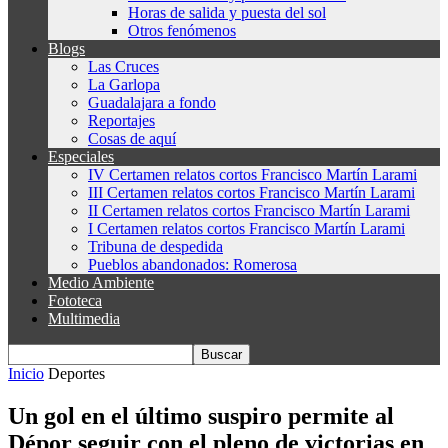
Horas de salida y puesta del sol
Otros fenómenos
Blogs
Las Cruces
La Garlopa
Guadalajara a fondo
Reportajes
Cosas de aquí
Especiales
IV Certamen relatos cortos Francisco Martín Larami
III Certamen relatos cortos Francisco Martín Larami
II Certamen relatos cortos Francisco Martín Larami
I Certamen relatos cortos Francisco Martín Larami
Tribuna de despedida
Pueblos abandonados: Romerosa
Medio Ambiente
Fototeca
Multimedia
Inicio
Deportes
Un gol en el último suspiro permite al
Dépor seguir con el pleno de victorias en