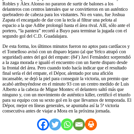
Robles y Álex Alonso no pararon de surtir de balones a los
delanteros con centros laterales que se convirtieron en un auténtico
quebradero de cabeza para los visitantes. No en vano, fue Joshua
Zapata el encargado de dar con la tecla al filtrar una pelota al
espacio a la que Adibe prolongó hasta el área rival. Allí, sólo ante el
portero, “la pantera” recortó a Buyo para terminar la jugada con el
segundo gol del C.D. Guadalajara.
De esta forma, los últimos minutos fueron no aptos para cardíacos y
el Tomelloso avisó con un disparo lejano (al que Yelco atrapó con
seguridad) antes del gol del empate: (84′) Javi Fernández sorprendió
a la zaga morada e igualó el encuentro con un fuerte disparo desde
la frontal del área. Pero cuando todo hacía indicar que el resultado
final sería el del empate, el Dépor, alentado por una afición
incansable, se dejó la piel para conseguir la victoria, un premio que
acabó atribuyéndose en el minuto 93 con un centro medido de Luis
Alberto a la cabeza de Migue Montes: el delantero saltó más que
ninguno y, con un movimiento de auténtico killer, certificó el triunfo
para su equipo con su sexto gol en lo que llevamos de temporada. El
Dépor, mejor en líneas generales, se apuntaba así la 5ª victoria
consecutiva antes de viajar a Mora en la próxima jornada.