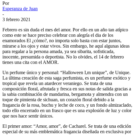
Por
Esperanza de Juan
-
3 febrero 2021
Febrero es sin duda el mes del amor. Por ello en un año tan atípico
como este se hace preciso celebrar con alegría el dia de los
enamorados El ¿cómo?, no importa solo basta con estar juntos,
mirarse a los ojos y estar vivos. Sin embargo, he aquí algunas ideas
para regalar a la persona amada, ya sea sibarita, sofisticada,
inocente, presumida o deportista. No lo olvides, el 14 de febrero
tienes una cita con el AMOR.
Un perfume único y personal: “Halloween I,m unique”, de Unique.
La última creación de esta saga perfumista, es un perfume exótico y
tropical que revela un atardecer veraniego. Se trata de una
composición floral, afrutada y fresca en sus notas de salida gracias a
la sabia combinación de mandarina, bergamota y almendra con un
toque de pimienta de sichuan, un corazón floral debido a la
fragancia de la rosa, buchu y leche de coco, y un fondo almizaclado,
todo ello encerrado en un frasco que es una explosión de luz y color
que nos hace sentir únicos.
El primer amor: “Amor, amor”, de Cacharel. Se trata de una edición
especial de su más emblemática fragancia diseñada en exclusiva por