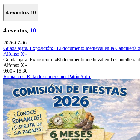
4 eventos
10
4 eventos,
10
2026-07-06
Guadalajara. Exposición: «El documento medieval en la Cancillería 
Alfonso X»
Guadalajara. Exposición: «El documento medieval en la Cancillería 
Alfonso X»
9:00
-
15:30
Romancos. Ruta de senderismo: Patón Sufre