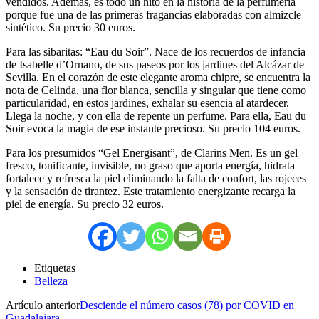
vendidos. Además, es todo un hito en la historia de la perfumería
porque fue una de las primeras fragancias elaboradas con almizcle
sintético. Su precio 30 euros.
Para las sibaritas: “Eau du Soir”. Nace de los recuerdos de infancia
de Isabelle d’Ornano, de sus paseos por los jardines del Alcázar de
Sevilla. En el corazón de este elegante aroma chipre, se encuentra la
nota de Celinda, una flor blanca, sencilla y singular que tiene como
particularidad, en estos jardines, exhalar su esencia al atardecer.
Llega la noche, y con ella de repente un perfume. Para ella, Eau du
Soir evoca la magia de ese instante precioso. Su precio 104 euros.
Para los presumidos “Gel Energisant”, de Clarins Men. Es un gel
fresco, tonificante, invisible, no graso que aporta energía, hidrata
fortalece y refresca la piel eliminando la falta de confort, las rojeces
y la sensación de tirantez. Este tratamiento energizante recarga la
piel de energía. Su precio 32 euros.
Etiquetas
Belleza
Artículo anterior
Desciende el número casos (78) por COVID en
Guadalajara