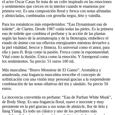
el actor Oscar Casas Se trata de un cofre inspirado en las emociones
y sentimientos que crecen en tu interior cuando te enamoras por
primera vez. Es una composición floral y fresca con notas afrutadas
y almizcladas, combinadas con grosella negra, lirio y vainilla.
Para los románticos más empedernidos: “Eau Dynamisant eau de
toilette”, de Clarins. Desde 1987 cuida todas las pieles. Es la primera
eau de toilette que combina el perfume y la acción de las plantas
según las bases de la aromaterapia y de la fitoterapia; embellece el
estado de ánimo con sus efluvios energizantes mientras devuelve a
la piel vitalidad, frescor y firmeza. Es universal como el amor, para
ella y para él. Roja como la pasión. Fresca como la espontaneidad.
Vital como la ilusión. Única como la emoción. Y Atemporal como
los sentimientos. Su precio: 51 euros 100 ml.
Más masculina: “Bravo Monsieur de El Ganso”. Aromática y
amaderada, esta fragancia masculina reescribe el concepto de
sofisticación con una visión muy personal gracias a la sorprendente
combinación de las notas olfativas del iris y sándalo. Su precio 50
euros.
La inocencia convertida en perfume: “Eau de Parfum White Musk”,
de Body Shop. Es una fragancia floral, suave e inocente y muy
persistente en la piel gracias a sus notas de almizcle, flor de lirio y
Ilang Ylang. Es todo un clásico y uno de los perfumes más