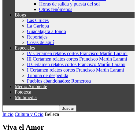
Horas de salida y puesta del sol
Otros fenómenos
Blogs
Las Cruces
La Garlopa
Guadalajara a fondo
Reportajes
Cosas de aquí
Especiales
IV Certamen relatos cortos Francisco Martín Larami
III Certamen relatos cortos Francisco Martín Larami
II Certamen relatos cortos Francisco Martín Larami
I Certamen relatos cortos Francisco Martín Larami
Tribuna de despedida
Pueblos abandonados: Romerosa
Medio Ambiente
Fototeca
Multimedia
Inicio
Cultura y Ocio
Belleza
Viva el Amor