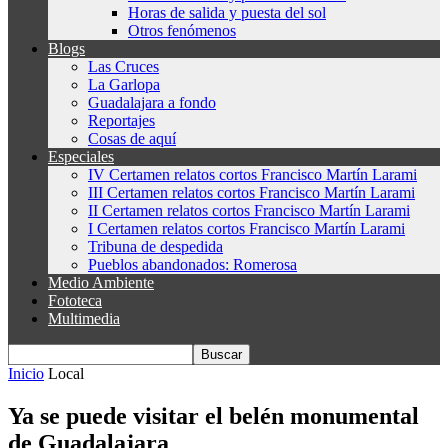
Horas de salida y puesta del sol
Otros fenómenos
Blogs
Las Cruces
La Garlopa
Guadalajara a fondo
Reportajes
Cosas de aquí
Especiales
IV Certamen relatos cortos Francisco Martín Larami
III Certamen relatos cortos Francisco Martín Larami
II Certamen relatos cortos Francisco Martín Larami
I Certamen relatos cortos Francisco Martín Larami
Tribuna de despedida
Pueblos abandonados: Romerosa
Medio Ambiente
Fototeca
Multimedia
Inicio
Local
Ya se puede visitar el belén monumental
de Guadalajara