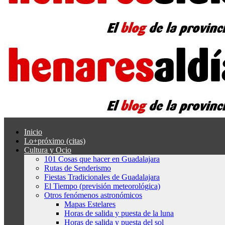
Inicio
Lo+próximo (citas)
Cultura y Ocio
101 Cosas que hacer en Guadalajara
Rutas de Senderismo
Fiestas Tradicionales de Guadalajara
El Tiempo (previsión meteorológica)
Otros fenómenos astronómicos
Mapas Estelares
Horas de salida y puesta de la luna
Horas de salida y puesta del sol