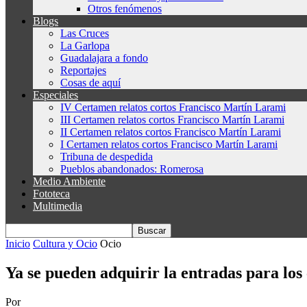
Otros fenómenos
Blogs
Las Cruces
La Garlopa
Guadalajara a fondo
Reportajes
Cosas de aquí
Especiales
IV Certamen relatos cortos Francisco Martín Larami
III Certamen relatos cortos Francisco Martín Larami
II Certamen relatos cortos Francisco Martín Larami
I Certamen relatos cortos Francisco Martín Larami
Tribuna de despedida
Pueblos abandonados: Romerosa
Medio Ambiente
Fototeca
Multimedia
Inicio
Cultura y Ocio
Ocio
Ya se pueden adquirir la entradas para los 
Por