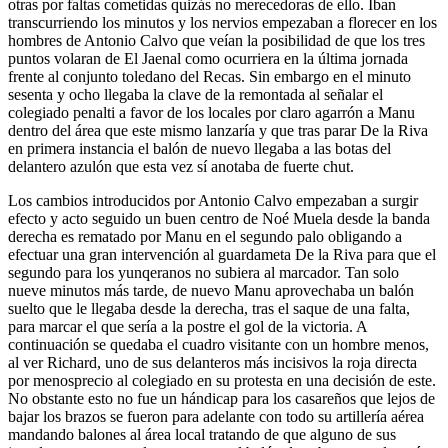
otras por faltas cometidas quizás no merecedoras de ello. Iban
transcurriendo los minutos y los nervios empezaban a florecer en los
hombres de Antonio Calvo que veían la posibilidad de que los tres
puntos volaran de El Jaenal como ocurriera en la última jornada
frente al conjunto toledano del Recas. Sin embargo en el minuto
sesenta y ocho llegaba la clave de la remontada al señalar el
colegiado penalti a favor de los locales por claro agarrón a Manu
dentro del área que este mismo lanzaría y que tras parar De la Riva
en primera instancia el balón de nuevo llegaba a las botas del
delantero azulón que esta vez sí anotaba de fuerte chut.
Los cambios introducidos por Antonio Calvo empezaban a surgir
efecto y acto seguido un buen centro de Noé Muela desde la banda
derecha es rematado por Manu en el segundo palo obligando a
efectuar una gran intervención al guardameta De la Riva para que el
segundo para los yunqeranos no subiera al marcador. Tan solo
nueve minutos más tarde, de nuevo Manu aprovechaba un balón
suelto que le llegaba desde la derecha, tras el saque de una falta,
para marcar el que sería a la postre el gol de la victoria. A
continuación se quedaba el cuadro visitante con un hombre menos,
al ver Richard, uno de sus delanteros más incisivos la roja directa
por menosprecio al colegiado en su protesta en una decisión de este.
No obstante esto no fue un hándicap para los casareños que lejos de
bajar los brazos se fueron para adelante con todo su artillería aérea
mandando balones al área local tratando de que alguno de sus