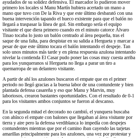
ayudados de su solidez defensiva. El marcador lo pudieron mover
primero los locales si Manu Martín hubiera acertado un mano a
mano que tuvo con De la Riva y que este último desbarató con una
buena intervención tapando el hueco existente para que el balón no
llegará a traspasar la línea de gol. Sin embargo sería el equipo
visitante el que diera primero cuando en el minuto catorce Álvaro
Tinao tocaba lo justo un balón centrado al área pequeña, tras el
saque de una falta, para despistar en su salida a Hergueta y marcar a
pesar de que este último tocara el balón intentando el despeje. Tan
solo unos minutos más tarde y en plena respuesta azulona intentando
nivelar la contienda El Casar pudo poner las cosas muy cuesta arriba
para los yunqueranos si Hergueta no llega a parar un tiro a
quemarropa de un delantero visitante.
A partir de ahí los azulones buscaron el empate que en el primer
periodo no llegó gracias a la buena labor de una contundente y bien
plantada defensa casareña y eso que Manu y Marvin, muy
laboriosos, crearon bastantes oportunidades. Con el resultado de 0-1
para los visitantes ambos conjuntos se fueron al descanso.
En la segunda mitad el decorado no cambió, el yunquera buscaba
con ahínco el empate con balones que llegaban al área visitante por
tierra y aire pero la defensa verdiblanca lo impedía con despejes
contundentes mientras que por el camino iban cayendo las tarjetas
amarillas principalmente para los azulones, una vez por protestar y