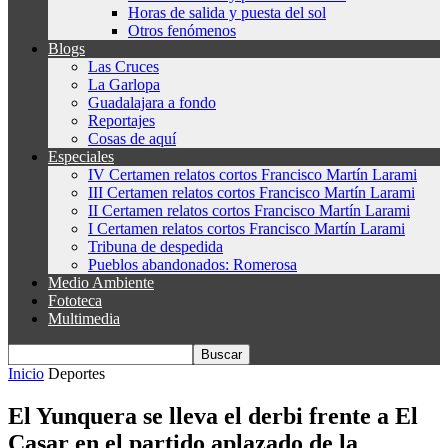
Horas de salida y puesta del sol
Otros fenómenos
Blogs
Las Cruces
La Garlopa
Guadalajara a fondo
Reportajes
Cosas de aquí
Especiales
IV Certamen relatos cortos Francisco Martín Larami
III Certamen relatos cortos Francisco Martín Larami
II Certamen relatos cortos Francisco Martín Larami
I Certamen relatos cortos Francisco Martín Larami
Tribuna de despedida
Pueblos abandonados: Romerosa
Medio Ambiente
Fototeca
Multimedia
Inicio
Deportes
El Yunquera se lleva el derbi frente a El
Casar en el partido aplazado de la