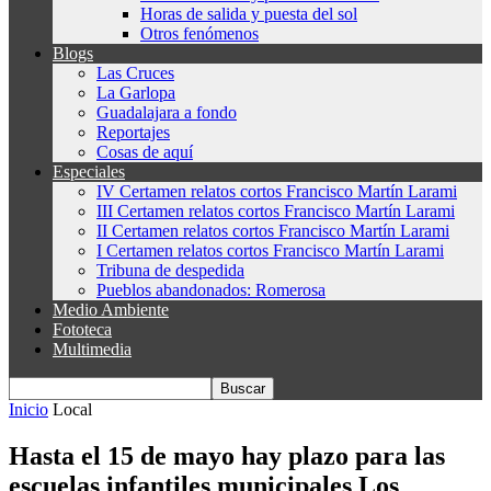
Horas de salida y puesta del sol
Otros fenómenos
Blogs
Las Cruces
La Garlopa
Guadalajara a fondo
Reportajes
Cosas de aquí
Especiales
IV Certamen relatos cortos Francisco Martín Larami
III Certamen relatos cortos Francisco Martín Larami
II Certamen relatos cortos Francisco Martín Larami
I Certamen relatos cortos Francisco Martín Larami
Tribuna de despedida
Pueblos abandonados: Romerosa
Medio Ambiente
Fototeca
Multimedia
Inicio
Local
Hasta el 15 de mayo hay plazo para las
escuelas infantiles municipales Los