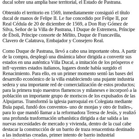
ducal sobre una amplia base territorial, el Estado de Pastrana.
Obtenido el territorio en 1569, inmediatamente consiguió el título
ducal de manos de Felipe II. Le fue concedido por Felipe II, por
Real Cédula de 20 de diciembre de 1569, a Don Ruy Gómez de
Silva, Señor de la Villa de Pastrana, I Duque de Estremera, Príncipe
de Éboli, Príncipe consorte de Mélito, Duque de Francavilla,
Clavero de Calatrava, Embajador y Consejero Real.
Como Duque de Pastrana, llevó a cabo una importante obra. A partir
de la compra, desplegó una dinámica labor dirigida a convertir sus
estados en una auténtica Villa Ducal, a imitación de los prósperos e
infl¬uyentes estados italianos, lugares donde había surgido el
Renacimiento. Para ello, en un primer momento sentó las bases del
desarrollo económico de la villa estableciendo una pujante industria
sedera y una importante red de comercialización de estos productos;
para la primera trajo maestros flamencos y milaneses e incorporó a la
población un importante grupo de moriscos de los expulsados de las
Alpujarras. Transformó la iglesia parroquial en Colegiata mediante
Bula papal, fundó dos conventos- uno de monjas y otro de frailes-,
para lo que mandó llamar a la reformadora Teresa de Jesús, y realizó
una profunda trasformación urbanística dirigida a dar salida a las
nuevas necesidades de mercado y vivienda, dentro de la cual cabe
destacar la construcción de un barrio de traza renacentista destinado
a las industrias creadas, primer intento de barrio industrial