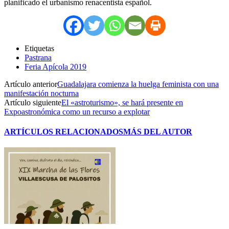
planificado el urbanismo renacentista español.
Etiquetas
Pastrana
Feria Apícola 2019
Artículo anterior
Guadalajara comienza la huelga feminista con una
manifestación nocturna
Artículo siguiente
El «astroturismo», se hará presente en
Expoastronómica como un recurso a explotar
ARTÍCULOS RELACIONADOS
MÁS DEL AUTOR