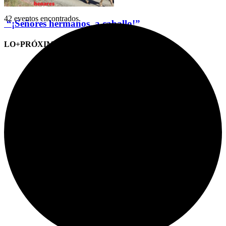
42 eventos encontrados.
“¡Señores hermanos, a caballo!”
LO+PRÓXIMO (CITAS)