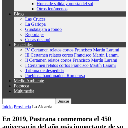
Horas de salida y puesta del sol
Otros fenómenos
Blogs
Las Cruces
La Garlopa
Guadalajara a fondo
Reportajes
Cosas de aquí
Especiales
IV Certamen relatos cortos Francisco Martín Larami
III Certamen relatos cortos Francisco Martín Larami
II Certamen relatos cortos Francisco Martín Larami
I Certamen relatos cortos Francisco Martín Larami
Tribuna de despedida
Pueblos abandonados: Romerosa
Medio Ambiente
Fototeca
Multimedia
Inicio
Provincia
La Alcarria
En 2019, Pastrana conmemora el 450
aniversario del año más importante de su