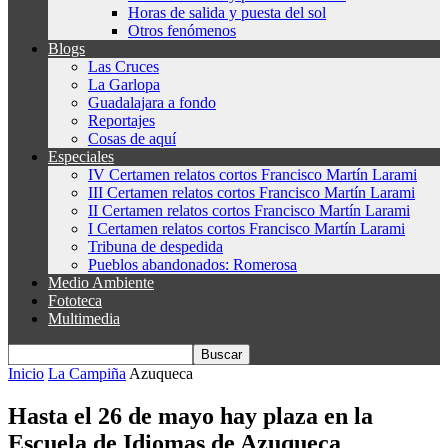
Horas de salida y puesta del sol
Otros fenómenos
Blogs
Las Cruces
La Garlopa
Guadalajara a fondo
Reportajes
Cosas de aquí
Especiales
IV Certamen relatos cortos Francisco Martín Larami
III Certamen relatos cortos Francisco Martín Larami
II Certamen relatos cortos Francisco Martín Larami
I Certamen relatos cortos Francisco Martín Larami
Tribuna de despedida
Pueblos abandonados: Romerosa
Medio Ambiente
Fototeca
Multimedia
Inicio
La Campiña
Azuqueca
Hasta el 26 de mayo hay plaza en la
Escuela de Idiomas de Azuqueca