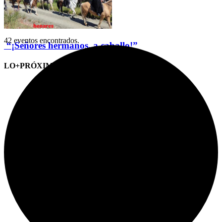
42 eventos encontrados.
“¡Señores hermanos, a caballo!”
LO+PRÓXIMO (CITAS)