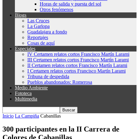
Horas de salida y puesta del sol
Otros fenómenos
Blogs
Las Cruces
La Garlopa
Guadalajara a fondo
Reportajes
Cosas de aquí
Especiales
IV Certamen relatos cortos Francisco Martín Larami
III Certamen relatos cortos Francisco Martín Larami
II Certamen relatos cortos Francisco Martín Larami
I Certamen relatos cortos Francisco Martín Larami
Tribuna de despedida
Pueblos abandonados: Romerosa
Medio Ambiente
Fototeca
Multimedia
Inicio
La Campiña
Cabanillas
300 participantes en la II Carrera de
Colores de Cabanillas