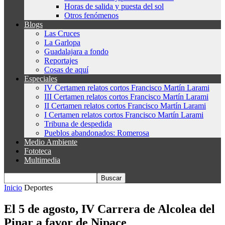
Horas de salida y puesta del sol
Otros fenómenos
Blogs
Las Cruces
La Garlopa
Guadalajara a fondo
Reportajes
Cosas de aquí
Especiales
IV Certamen relatos cortos Francisco Martín Larami
III Certamen relatos cortos Francisco Martín Larami
II Certamen relatos cortos Francisco Martín Larami
I Certamen relatos cortos Francisco Martín Larami
Tribuna de despedida
Pueblos abandonados: Romerosa
Medio Ambiente
Fototeca
Multimedia
Inicio
Deportes
El 5 de agosto, IV Carrera de Alcolea del
Pinar a favor de Nipace