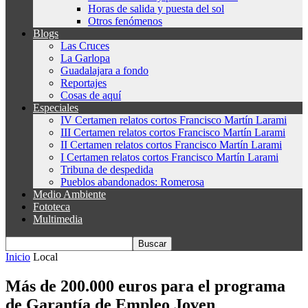
Horas de salida y puesta del sol
Otros fenómenos
Blogs
Las Cruces
La Garlopa
Guadalajara a fondo
Reportajes
Cosas de aquí
Especiales
IV Certamen relatos cortos Francisco Martín Larami
III Certamen relatos cortos Francisco Martín Larami
II Certamen relatos cortos Francisco Martín Larami
I Certamen relatos cortos Francisco Martín Larami
Tribuna de despedida
Pueblos abandonados: Romerosa
Medio Ambiente
Fototeca
Multimedia
Inicio
Local
Más de 200.000 euros para el programa
de Garantía de Empleo Joven