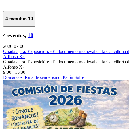
4 eventos
10
4 eventos,
10
2026-07-06
Guadalajara. Exposición: «El documento medieval en la Cancillería 
Alfonso X»
Guadalajara. Exposición: «El documento medieval en la Cancillería 
Alfonso X»
9:00
-
15:30
Romancos. Ruta de senderismo: Patón Sufre