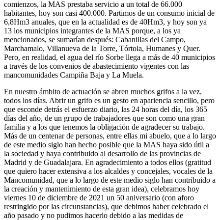
comienzos, la MAS prestaba servicio a un total de 66.000
habitantes, hoy son casi 400.000. Partimos de un consumo inicial de
6,8Hm3 anuales, que en la actualidad es de 40Hm3, y hoy son ya
13 los municipios integrantes de la MAS porque, a los ya
mencionados, se sumarían después: Cabanillas del Campo,
Marchamalo, Villanueva de la Torre, Tórtola, Humanes y Quer.
Pero, en realidad, el agua del río Sorbe llega a más de 40 municipios
a través de los convenios de abastecimiento vigentes con las
mancomunidades Campiña Baja y La Muela.
En nuestro ámbito de actuación se abren muchos grifos a la vez,
todos los días. Abrir un grifo es un gesto en apariencia sencillo, pero
que esconde detrás el esfuerzo diario, las 24 horas del día, los 365
días del año, de un grupo de trabajadores que son como una gran
familia y a los que tenemos la obligación de agradecer su trabajo.
Más de un centenar de personas, entre ellas mi abuelo, que a lo largo
de este medio siglo han hecho posible que la MAS haya sido útil a
la sociedad y haya contribuido al desarrollo de las provincias de
Madrid y de Guadalajara. En agradecimiento a todos ellos (gratitud
que quiero hacer extensiva a los alcaldes y concejales, vocales de la
Mancomunidad, que a lo largo de este medio siglo han contribuido a
la creación y mantenimiento de esta gran idea), celebramos hoy
viernes 10 de diciembre de 2021 un 50 aniversario (con aforo
restringido por las circunstancias), que debimos haber celebrado el
año pasado y no pudimos hacerlo debido a las medidas de