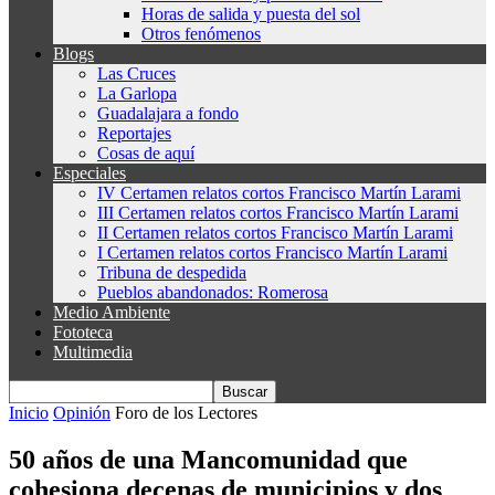
Horas de salida y puesta del sol
Otros fenómenos
Blogs
Las Cruces
La Garlopa
Guadalajara a fondo
Reportajes
Cosas de aquí
Especiales
IV Certamen relatos cortos Francisco Martín Larami
III Certamen relatos cortos Francisco Martín Larami
II Certamen relatos cortos Francisco Martín Larami
I Certamen relatos cortos Francisco Martín Larami
Tribuna de despedida
Pueblos abandonados: Romerosa
Medio Ambiente
Fototeca
Multimedia
Inicio
Opinión
Foro de los Lectores
50 años de una Mancomunidad que
cohesiona decenas de municipios y dos