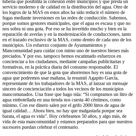
tubería que posibilita la cohesión entre municipios y que presta un
servicio moderno y de calidad en la distribución del agua. Otro de
los logros de la MAS en estos años ha sido reducir el número de
fugas mediante inversiones en las redes de conducción. Sabemos,
porque somos gestores municipales, que el agua es escasa y que no
nos sobra ni una gota. Por eso se ha invertido mucho y bien en la
reparación de averías y en la modernización de conducciones, tanto
en el trazado exclusivo de la MAS, como dentro de cada uno de los
municipios. Un esfuerzo conjunto de Ayuntamientos y
Mancomunidad para cuidar con mimo uno de nuestros bienes más
preciados. Y por eso, tampoco hemos escatimado esfuerzos en
concienciar a los ciudadanos, mediante campañas publicitarias y
formativas, en la práctica diaria del consumo responsable. El
convencimiento de que la gota que ahorremos hoy es una gota de
agua que podremos usar mañana, la resumió Agapito García,
representante de los trabajadores de la MAS, al lanzar un mensaje
sincero de concienciación a todos los vecinos de los municipios
mancomunados. Una frase que hago mía: “Si compramos un litro de
agua embotellada en una tienda nos cuesta 40 céntimos, como
mínimo. Con ese dinero salen por el grifo 2000 litros de agua de
igual calidad… Ahora bien, no hay que malgastarla porque sea
barata, el agua es vida”. Hoy celebramos 50 años, y algo más, de
vida de esta mancomunidad y estamos preparados para que nuestros
sucesores puedan celebrar el centenario.