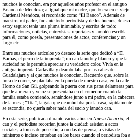
muchos le conocían, era por aquellos años profesor en el antiguo
Brianda de Mendoza; al igual que mi madre, que lo era en el viejo
Cardenal Mendoza, el recordado como “El Banco”. Además de
maestro, mi padre, fue ante todo periodista y de los buenos, de eso
estoy seguro; tenía una pluma inimitable, y escriba de todo:
informaciones, noticias, entrevistas, reportajes y también escribía
para él, como poesía, presentaciones de actos, conferencias y un
largo etc.
Entre sus muchos artículos yo destaco la serie que dedicó a “El
Barbas, el perro de la imprenta”; un can lanudo y blanco y que la
suciedad no le permitía apreciar su verdadero color. Vivía en la
antigua imprenta Carlavilla y deambulaba por las calles de
Guadalajara y al que muchos le conocían. Recuerdo que, sobre la
hora de comer, se plantaba en la puerta de nuestra casa, en la calle
Horno de San Gil, golpeando la puerta con sus patas delanteras para
que le abrieran y veloz se presentaba en el comedor cuando la
familia estaba comiendo, sentándose junto a mi padre, en la cabecera
de la mesa; “Tita”, la gata que deambulaba por la casa, rápidamente
se escondía, no quería saber nada del sucio y lanudo can.
En esta serie, publicada durante varios años en
Nueva Alcarria
, el
can y el periodista recorrían juntos la ciudad; asistían a actos
sociales, a tomas de posesión, a ruedas de prensa, a visitas de
ministros o incluso entraban en los bares cuando el periodista iba a