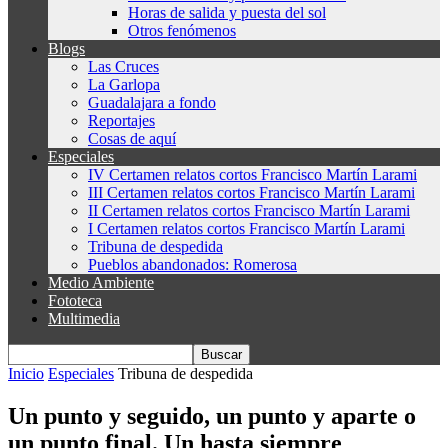
Horas de salida y puesta del sol
Otros fenómenos
Blogs
Las Cruces
La Garlopa
Guadalajara a fondo
Reportajes
Cosas de aquí
Especiales
IV Certamen relatos cortos Francisco Martín Larami
III Certamen relatos cortos Francisco Martín Larami
II Certamen relatos cortos Francisco Martín Larami
I Certamen relatos cortos Francisco Martín Larami
Tribuna de despedida
Pueblos abandonados: Romerosa
Medio Ambiente
Fototeca
Multimedia
Inicio
Especiales
Tribuna de despedida
Un punto y seguido, un punto y aparte o
un punto final. Un hasta siempre