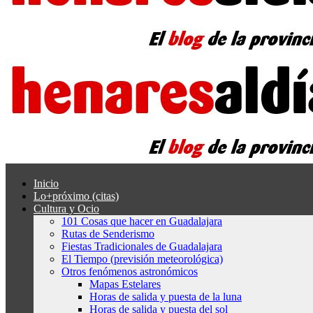
Inicio
Lo+próximo (citas)
Cultura y Ocio
101 Cosas que hacer en Guadalajara
Rutas de Senderismo
Fiestas Tradicionales de Guadalajara
El Tiempo (previsión meteorológica)
Otros fenómenos astronómicos
Mapas Estelares
Horas de salida y puesta de la luna
Horas de salida y puesta del sol