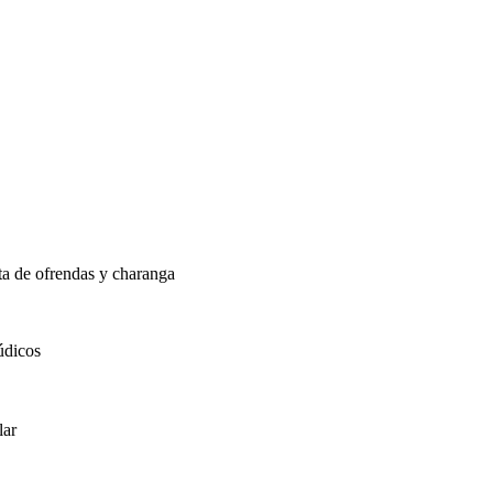
ta de ofrendas y charanga
údicos
lar