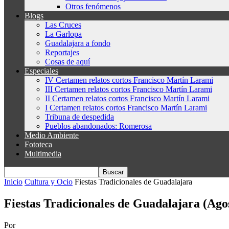
Otros fenómenos
Blogs
Las Cruces
La Garlopa
Guadalajara a fondo
Reportajes
Cosas de aquí
Especiales
IV Certamen relatos cortos Francisco Martín Larami
III Certamen relatos cortos Francisco Martín Larami
II Certamen relatos cortos Francisco Martín Larami
I Certamen relatos cortos Francisco Martín Larami
Tribuna de despedida
Pueblos abandonados: Romerosa
Medio Ambiente
Fototeca
Multimedia
Inicio
Cultura y Ocio
Fiestas Tradicionales de Guadalajara
Fiestas Tradicionales de Guadalajara (Ago
Por