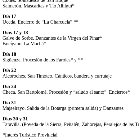
Codes. Soldadesca de San Roque*
Salmerón. Mascaritas y Tío Alhiguí*
Día 17
Uceda. Encierro de “La Charcuela” **
Días 17 y 18
Galve de Sorbe. Danzantes de la Virgen del Pinar*
Bocígano. La Machá*
Día 18
Sigüenza. Procesión de los Faroles* y **
Día 22
Alcoroches. San Timoteo. Cánticos, bandera y currutaje
Día 24
Checa. San Bartolomé. Procesión y “saludo al santo”. Encierros*
Día 31
Majaelrayo. Salida de la Botarga (primera salida) y Danzantes
Días 30 y 31
Taravilla. (Poveda de la Sierra, Peñalén, Zahorejas, Peralejos de las T
*Interés Turístico Provincial