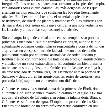
irregular. En los restantes pilares, más cercanos a los pies del templo,
van adosadas otras cuatro columnillas, más delgadas, de las que
arrancan nervios sencillos que sostienen las bóvedas ligeramente
ojivales. En el exterior del templo, el material empleado es,
básicamente, de sillería de piedra y mampostería. Las cubiertas son
de teja árabe, a dos aguas en la nave central, a una sola vertiente en
las laterales y a tres en las capillas anejas al ábside.
Sin embargo, lo que de verdad atrae en este templo es su portada
principal. Orientada al sur, fue románica en origen, aunque la que
actualmente podemos contemplar es renacentista y consta de hondas
arquivoltas en el espeso muro de fachada, de un arco de medio
punto enmarcado por columnas acanaladas de orden toscano y
frontón clásico con hornacina. Se trata de un prodigio arquitectónico
y artístico de un valor extraordinario. El conjunto también presenta
un remate en sus ángulos por pirámides con bolas que se cobija bajo
un arco rebajado de factura irregular. Detenerse ante la portada de
Santiago y descubrir en las arquivoltas las series de capiteles (seis
por cada lado) supone un entretenimiento didáctico.
Cifuentes es una villa señorial, cuna de la princesa de Éboli, donde
el infante Don Juan Manuel levantó un castillo en el siglo XIV tras
adquirir el señorío de Cifuentes a su prima la infanta doña Blanca.
Cifuentes es sinónimo de agua. El topónimo procede de las Siete
Fuentes que brotan de un cerro próximo y que confluyen en una