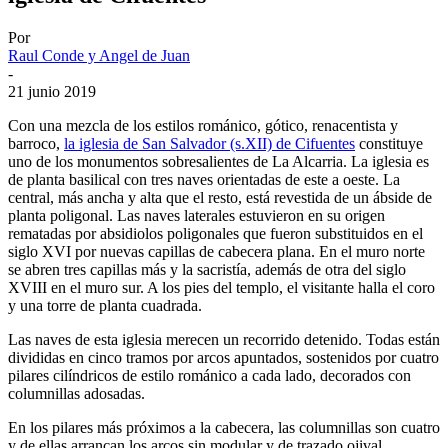
Por
Raul Conde y Angel de Juan
-
21 junio 2019
Con una mezcla de los estilos románico, gótico, renacentista y
barroco,
la iglesia de San Salvador (s.XII) de Cifuentes
constituye
uno de los monumentos sobresalientes de La Alcarria. La iglesia es
de planta basilical con tres naves orientadas de este a oeste. La
central, más ancha y alta que el resto, está revestida de un ábside de
planta poligonal. Las naves laterales estuvieron en su origen
rematadas por absidiolos poligonales que fueron substituidos en el
siglo XVI por nuevas capillas de cabecera plana. En el muro norte
se abren tres capillas más y la sacristía, además de otra del siglo
XVIII en el muro sur. A los pies del templo, el visitante halla el coro
y una torre de planta cuadrada.
Las naves de esta iglesia merecen un recorrido detenido. Todas están
divididas en cinco tramos por arcos apuntados, sostenidos por cuatro
pilares cilíndricos de estilo románico a cada lado, decorados con
columnillas adosadas.
En los pilares más próximos a la cabecera, las columnillas son cuatro
y de ellas arrancan los arcos sin modular y de trazado ojival