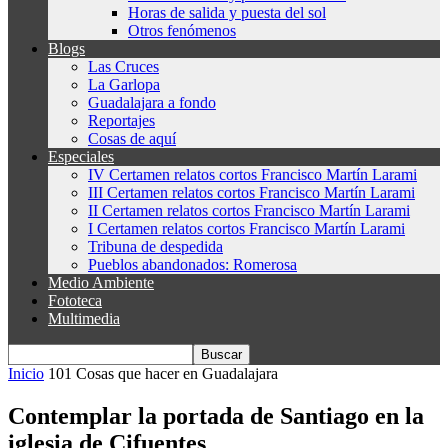
Horas de salida y puesta del sol
Otros fenómenos
Blogs
Las Cruces
La Garlopa
Guadalajara a fondo
Reportajes
Cosas de aquí
Especiales
IV Certamen relatos cortos Francisco Martín Larami
III Certamen relatos cortos Francisco Martín Larami
II Certamen relatos cortos Francisco Martín Larami
I Certamen relatos cortos Francisco Martín Larami
Tribuna de despedida
Pueblos abandonados: Romerosa
Medio Ambiente
Fototeca
Multimedia
Inicio
101 Cosas que hacer en Guadalajara
Contemplar la portada de Santiago en la
iglesia de Cifuentes