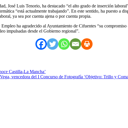
d, José Luis Tenorio, ha destacado “el alto grado de inserción laboral”
temática “está actualmente trabajando”. En este sentido, ha puesto a disp
boral, ya sea por cuenta ajena o por cuenta propia.
Empleo ha agradecido al Ayuntamiento de Cifuentes “su compromiso co
pleo impulsadas desde el Gobierno regional”.
noce Castilla-La Mancha’
a Vega, vencedora del I Concurso de Fotografía ‘Objetivo: Trillo y Com