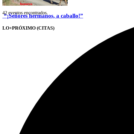
42 eventos encontrados.
“¡Señores hermanos, a caballo!”
LO+PRÓXIMO (CITAS)