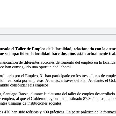
ado el Taller de Empleo de la localidad, relacionado con la atenci
a que se impartió en la localidad hace dos años están actualmente tr
anciación de diferentes acciones de fomento del empleo en la localidad 
leo han conseguido una oportunidad laboral.
rdinario por el Empleo, 31 han participado en los tres talleres de emple
ción realizada por empresas. Además, a través del Plan Adelante, el Gob
mitido consolidar seis empleos.
 Santiago Baeza, durante la clausura del taller de empleo desarrollado 
empleo, al que el Gobierno regional ha destinado 87.365 euros, ha lleva
tes usuarias de instituciones sociales.
s 470 han sido teóricas y 490 prácticas. La parte práctica de la formac