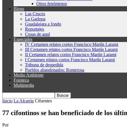
Otros fenómenos
Blogs
Las Cruces
La Garlopa
Guadalajara a fondo
Reportajes
Cosas de aquí
Especiales
IV Certamen relatos cortos Francisco Martín Larami
III Certamen relatos cortos Francisco Martín Larami
II Certamen relatos cortos Francisco Martín Larami
I Certamen relatos cortos Francisco Martín Larami
Tribuna de despedida
Pueblos abandonados: Romerosa
Medio Ambiente
Fototeca
Multimedia
Inicio
La Alcarria
Cifuentes
77 cifontinos se han beneficiado de los úl
Por