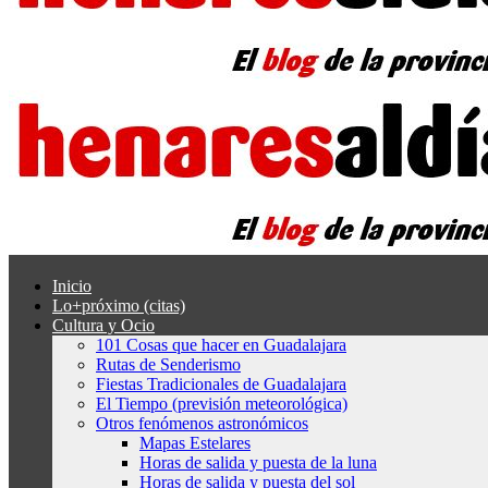
Inicio
Lo+próximo (citas)
Cultura y Ocio
101 Cosas que hacer en Guadalajara
Rutas de Senderismo
Fiestas Tradicionales de Guadalajara
El Tiempo (previsión meteorológica)
Otros fenómenos astronómicos
Mapas Estelares
Horas de salida y puesta de la luna
Horas de salida y puesta del sol