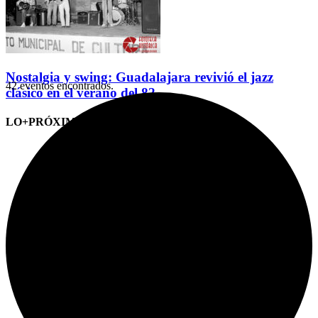
Nostalgia y swing: Guadalajara revivió el jazz
42 eventos encontrados.
clásico en el verano del 82
LO+PRÓXIMO (CITAS)