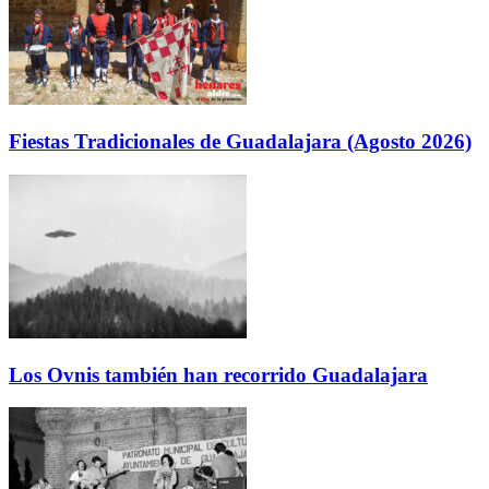
Fiestas Tradicionales de Guadalajara (Agosto 2026)
Los Ovnis también han recorrido Guadalajara