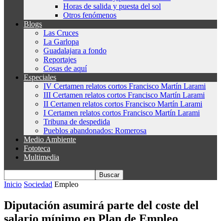
Horas de salida y puesta del sol
Otros fenómenos
Blogs
Las Cruces
La Garlopa
Guadalajara a fondo
Reportajes
Cosas de aquí
Especiales
IV Certamen relatos cortos Francisco Martín Larami
III Certamen relatos cortos Francisco Martín Larami
II Certamen relatos cortos Francisco Martín Larami
I Certamen relatos cortos Francisco Martín Larami
Tribuna de despedida
Pueblos abandonados: Romerosa
Medio Ambiente
Fototeca
Multimedia
Inicio
Sociedad
Empleo
Diputación asumirá parte del coste del
salario mínimo en Plan de Empleo