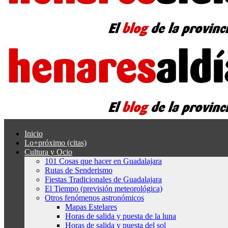
Inicio
Lo+próximo (citas)
Cultura y Ocio
101 Cosas que hacer en Guadalajara
Rutas de Senderismo
Fiestas Tradicionales de Guadalajara
El Tiempo (previsión meteorológica)
Otros fenómenos astronómicos
Mapas Estelares
Horas de salida y puesta de la luna
Horas de salida y puesta del sol