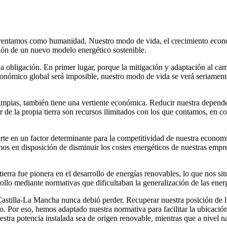
enfrentamos como humanidad. Nuestro modo de vida, el crecimiento econ
ión de un nuevo modelo energético sostenible.
obligación. En primer lugar, porque la mitigación y adaptación al camb
conómico global será imposible, nuestro modo de vida se verá seriament
limpias, también tiene una vertiente económica. Reducir nuestra depend
alor de la propia tierra son recursos ilimitados con los que contamos, en 
rte en un factor determinante para la competitividad de nuestra econo
s en disposición de disminuir los costes energéticos de nuestras empres
tierra fue pionera en el desarrollo de energías renovables, lo que nos 
rrollo mediante normativas que dificultaban la generalización de las ene
astilla-La Mancha nunca debió perder. Recuperar nuestra posición de li
 Por eso, hemos adaptado nuestra normativa para facilitar la ubicación 
estra potencia instalada sea de origen renovable, mientras que a nivel n