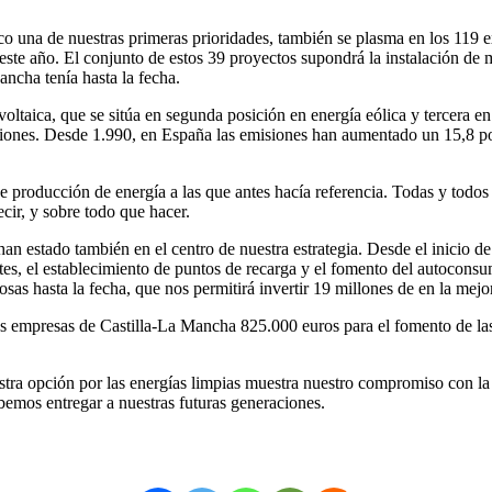
co una de nuestras primeras prioridades, también se plasma en los 119 
a este año. El conjunto de estos 39 proyectos supondrá la instalación de
ancha tenía hasta la fecha.
ovoltaica, que se sitúa en segunda posición en energía eólica y tercer
siones. Desde 1.990, en España las emisiones han aumentado un 15,8 p
s de producción de energía a las que antes hacía referencia. Todas y to
ir, y sobre todo que hacer.
han estado también en el centro de nuestra estrategia. Desde el inicio d
cientes, el establecimiento de puntos de recarga y el fomento del auto
s hasta la fecha, que nos permitirá invertir 19 millones de en la mejo
as empresas de Castilla-La Mancha 825.000 euros para el fomento de las
stra opción por las energías limpias muestra nuestro compromiso con la 
ebemos entregar a nuestras futuras generaciones.