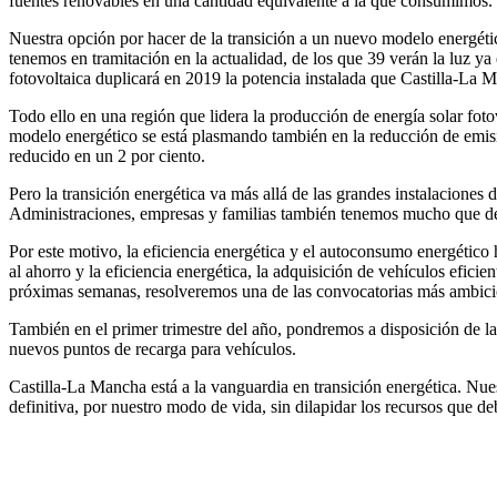
fuentes renovables en una cantidad equivalente a la que consumimos.
Nuestra opción por hacer de la transición a un nuevo modelo energéti
tenemos en tramitación en la actualidad, de los que 39 verán la luz y
fotovoltaica duplicará en 2019 la potencia instalada que Castilla-La M
Todo ello en una región que lidera la producción de energía solar fot
modelo energético se está plasmando también en la reducción de emi
reducido en un 2 por ciento.
Pero la transición energética va más allá de las grandes instalacione
Administraciones, empresas y familias también tenemos mucho que dec
Por este motivo, la eficiencia energética y el autoconsumo energético 
al ahorro y la eficiencia energética, la adquisición de vehículos efi
próximas semanas, resolveremos una de las convocatorias más ambiciosa
También en el primer trimestre del año, pondremos a disposición de l
nuevos puntos de recarga para vehículos.
Castilla-La Mancha está a la vanguardia en transición energética. Nue
definitiva, por nuestro modo de vida, sin dilapidar los recursos que d