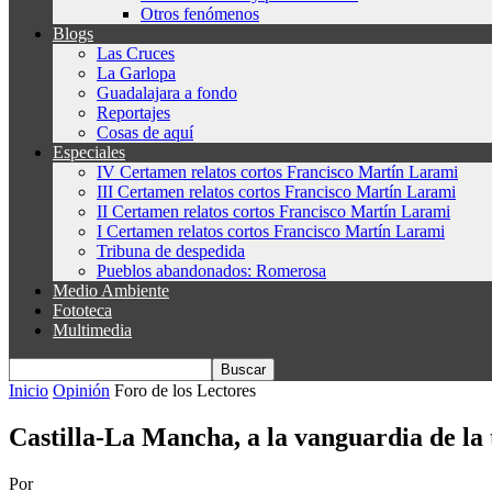
Otros fenómenos
Blogs
Las Cruces
La Garlopa
Guadalajara a fondo
Reportajes
Cosas de aquí
Especiales
IV Certamen relatos cortos Francisco Martín Larami
III Certamen relatos cortos Francisco Martín Larami
II Certamen relatos cortos Francisco Martín Larami
I Certamen relatos cortos Francisco Martín Larami
Tribuna de despedida
Pueblos abandonados: Romerosa
Medio Ambiente
Fototeca
Multimedia
Inicio
Opinión
Foro de los Lectores
Castilla-La Mancha, a la vanguardia de la 
Por