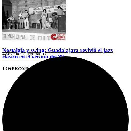
Nostalgia y swing: Guadalajara revivió el jazz
42 eventos encontrados.
clásico en el verano del 82
LO+PRÓXIMO (CITAS)