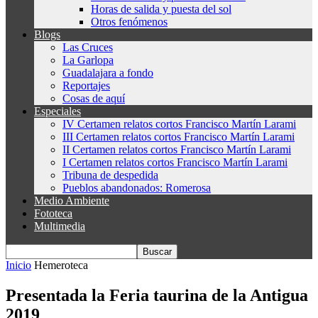
Horas de salida y puesta del sol
Otros fenómenos
Blogs
Las Cruces
La Garlopa
Guadalajara a fondo
Reportajes
Cosas de aquí
Especiales
IV Certamen relatos cortos Francisco Martín Larami
III Certamen relatos cortos Francisco Martín Larami
II Certamen relatos cortos Francisco Martín Larami
I Certamen relatos cortos Francisco Martín Larami
Tribuna de despedida
Pueblos abandonados: Romerosa
Medio Ambiente
Fototeca
Multimedia
Inicio
Hemeroteca
Presentada la Feria taurina de la Antigua
2019