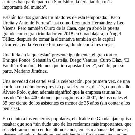
carteles han participado en San Isidro, la feria taurina más
importante del mundo”.
Estarán los dos grandes triunfadores de esta temporada: “Paco
Ureña y Antonio Ferrera”, así como Leonardo Hernández y Leo
Vicens. Pero también Curro de la Casa, que ya abrió la puerta
grande como gran triunfador en 2018 en Guadalajara, o Ángel
Téllez, después de tomar la alternativa también en la capital
alcarreña, en la Feria de Primavera, donde cortó tres orejas.
Una feria en la que estará presente igualmente, el gran torero
Enrique Ponce, Sebastián Castella, Diego Ventura, Curro Díaz, ‘El
Fandi’ o Román. “Hemos querido apostar fuerte”, señaló, por su
parte, Mariano Jiménez.
Una novedad del cartel será la celebración, por primera vez, de una
corrida con ocho toros prevista para el viernes, día 13, como detalló
Álvaro Polo, quien además significó que la empresa taurina ha
pasado “de los 400 abonos que cogimos a 2.000”, de los cuales el
35 por ciento de los asistentes es menor de 35 años (sin contar a los
peñistas).
En cuanto a los encierros populares, el alcalde de Guadalajara quiso
resaltar que son “sin duda uno de los reclamos más importantes, que
se celebrarán como en los últimos años, en las mañanas del jueves,
viernes, sábado y domingo, coincidiendo el fin de semana con los