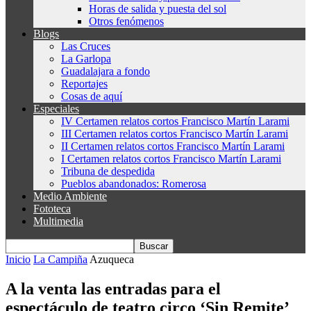
Horas de salida y puesta del sol
Otros fenómenos
Blogs
Las Cruces
La Garlopa
Guadalajara a fondo
Reportajes
Cosas de aquí
Especiales
IV Certamen relatos cortos Francisco Martín Larami
III Certamen relatos cortos Francisco Martín Larami
II Certamen relatos cortos Francisco Martín Larami
I Certamen relatos cortos Francisco Martín Larami
Tribuna de despedida
Pueblos abandonados: Romerosa
Medio Ambiente
Fototeca
Multimedia
Inicio
La Campiña
Azuqueca
A la venta las entradas para el
espectáculo de teatro circo ‘Sin Remite’