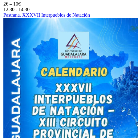
2€ – 10€
12:30
-
14:30
Pastrana. XXXVII Interpueblos de Natación