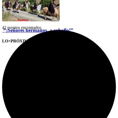
42 eventos encontrados.
“¡Señores hermanos, a caballo!”
LO+PRÓXIMO (CITAS)