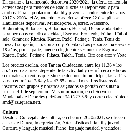
En cuanto a la temporada deportiva 2020/2021, la oferta contempla
actividades para menores de edad (Escuelas Deportivas) y para
adultos. Para la población infantil y juvenil -nacidos entre los años
2017 y 2003-, el Ayuntamiento azudense ofrece 22 disciplinas:
Habilidades deportivas, Multideporte, Ajedrez, Atletismo,
Bádminton, Baloncesto, Balonmano, Béisbol, Deporte adaptado
para personas con discapacidad, Esgrima, Frontenis, Fútbol, Fútbol
sala, Gimnasia Rítmica, Karate, Pádel, Patinaje, Tenis, Tenis de
mesa, Trampolín, Tiro con arco y Voleibol. Las personas mayores de
18 años, por su parte, pueden elegir entre sesiones de Esgrima,
Karate, Pádel, Patinaje, Pilates, Taichi, Tenis, Tiro con arco y Yoga.
Los precios oscilan, con Tarjeta Ciudadana, entre los 11,36 y los
35,46 euros al mes -depende de la actividad y del número de horas
semanales-, mientras que, sin este documento municipal, las tarifas
varían entre los 13,64 y los 42,65 euros al mes. Los listados de
inscritos con grupos y horarios asignados se podrán consultar a
partir del 1 de septiembre. Más información, en el Servicio
Municipal de Deportes (teléfono: 949 277 528 y correo electrónico:
smd@azuqueca.net).
Cultura
Desde la Concejalía de Cultura, en el curso 2020/2021, se ofrecen
clases de Danza, Interpretación, Artes plásticas infantil y juvenil,
Guitarra y lenguaje musical; Piano, lenguaje musical y teclados;