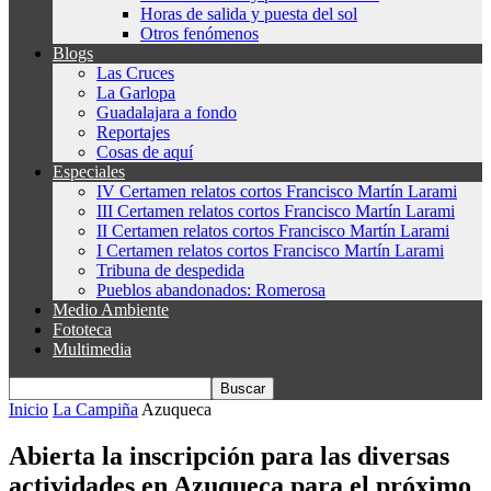
Horas de salida y puesta del sol
Otros fenómenos
Blogs
Las Cruces
La Garlopa
Guadalajara a fondo
Reportajes
Cosas de aquí
Especiales
IV Certamen relatos cortos Francisco Martín Larami
III Certamen relatos cortos Francisco Martín Larami
II Certamen relatos cortos Francisco Martín Larami
I Certamen relatos cortos Francisco Martín Larami
Tribuna de despedida
Pueblos abandonados: Romerosa
Medio Ambiente
Fototeca
Multimedia
Inicio
La Campiña
Azuqueca
Abierta la inscripción para las diversas
actividades en Azuqueca para el próximo