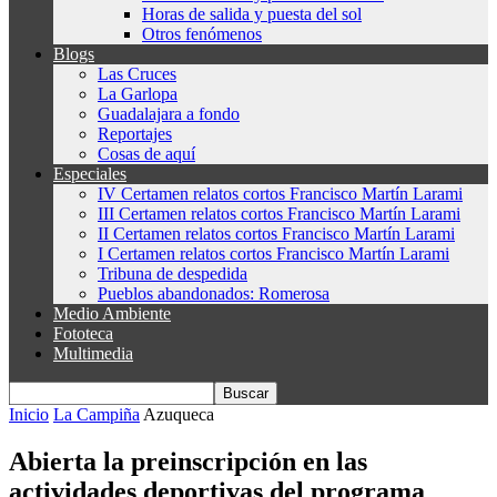
Horas de salida y puesta del sol
Otros fenómenos
Blogs
Las Cruces
La Garlopa
Guadalajara a fondo
Reportajes
Cosas de aquí
Especiales
IV Certamen relatos cortos Francisco Martín Larami
III Certamen relatos cortos Francisco Martín Larami
II Certamen relatos cortos Francisco Martín Larami
I Certamen relatos cortos Francisco Martín Larami
Tribuna de despedida
Pueblos abandonados: Romerosa
Medio Ambiente
Fototeca
Multimedia
Inicio
La Campiña
Azuqueca
Abierta la preinscripción en las
actividades deportivas del programa