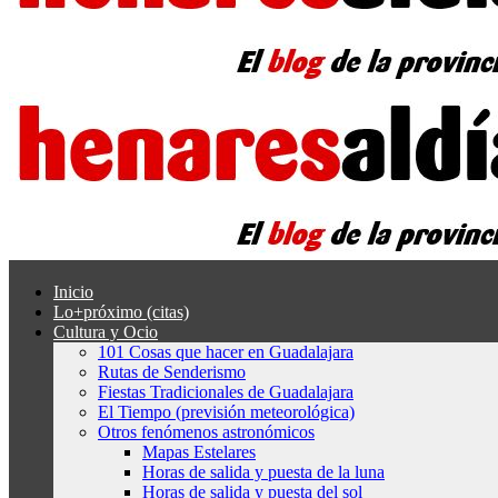
Inicio
Lo+próximo (citas)
Cultura y Ocio
101 Cosas que hacer en Guadalajara
Rutas de Senderismo
Fiestas Tradicionales de Guadalajara
El Tiempo (previsión meteorológica)
Otros fenómenos astronómicos
Mapas Estelares
Horas de salida y puesta de la luna
Horas de salida y puesta del sol