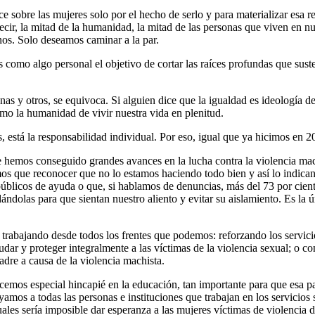
jerce sobre las mujeres solo por el hecho de serlo y para materializar e
s decir, la mitad de la humanidad, la mitad de las personas que viven e
s. Solo deseamos caminar a la par.
omo algo personal el objetivo de cortar las raíces profundas que suste
as y otros, se equivoca. Si alguien dice que la igualdad es ideología de 
como la humanidad de vivir nuestra vida en plenitud.
es, está la responsabilidad individual. Por eso, igual que ya hicimos en
ue hemos conseguido grandes avances en la lucha contra la violencia ma
os que reconocer que no lo estamos haciendo todo bien y así lo indican
públicos de ayuda o que, si hablamos de denuncias, más del 73 por cient
dolas para que sientan nuestro aliento y evitar su aislamiento. Es la ú
rabajando desde todos los frentes que podemos: reforzando los servicios
dar y proteger integralmente a las víctimas de la violencia sexual; o c
adre a causa de la violencia machista.
cemos especial hincapié en la educación, tan importante para que esa pa
amos a todas las personas e instituciones que trabajan en los servicios 
cuales sería imposible dar esperanza a las mujeres víctimas de violencia 