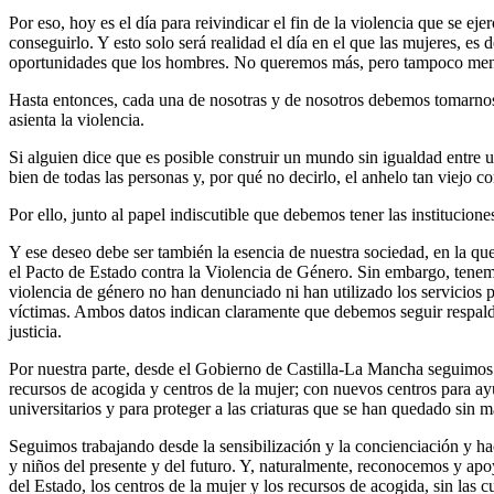
Por eso, hoy es el día para reivindicar el fin de la violencia que se e
conseguirlo. Y esto solo será realidad el día en el que las mujeres, e
oportunidades que los hombres. No queremos más, pero tampoco meno
Hasta entonces, cada una de nosotras y de nosotros debemos tomarnos c
asienta la violencia.
Si alguien dice que es posible construir un mundo sin igualdad entre un
bien de todas las personas y, por qué no decirlo, el anhelo tan viejo 
Por ello, junto al papel indiscutible que debemos tener las institucion
Y ese deseo debe ser también la esencia de nuestra sociedad, en la q
el Pacto de Estado contra la Violencia de Género. Sin embargo, tenem
violencia de género no han denunciado ni han utilizado los servicios 
víctimas. Ambos datos indican claramente que debemos seguir respaldán
justicia.
Por nuestra parte, desde el Gobierno de Castilla-La Mancha seguimos t
recursos de acogida y centros de la mujer; con nuevos centros para ayu
universitarios y para proteger a las criaturas que se han quedado sin m
Seguimos trabajando desde la sensibilización y la concienciación y ha
y niños del presente y del futuro. Y, naturalmente, reconocemos y apoy
del Estado, los centros de la mujer y los recursos de acogida, sin las 