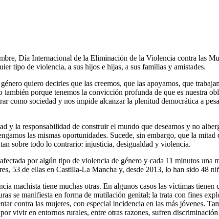
bre, Día Internacional de la Eliminación de la Violencia contra las Mu
er tipo de violencia, a sus hijos e hijas, a sus familias y amistades.
género quiero decirles que las creemos, que las apoyamos, que trabajam
ro también porque tenemos la convicción profunda de que es nuestra ob
grar como sociedad y nos impide alcanzar la plenitud democrática a pes
ad y la responsabilidad de construir el mundo que deseamos y no albe
s tengamos las mismas oportunidades. Sucede, sin embargo, que la mitad 
an sobre todo lo contrario: injusticia, desigualdad y violencia.
fectada por algún tipo de violencia de género y cada 11 minutos una m
es, 53 de ellas en Castilla-La Mancha y, desde 2013, lo han sido 48 niñas
ncia machista tiene muchas otras. En algunos casos las víctimas tienen q
turas se manifiesta en forma de mutilación genital; la trata con fines expl
ntar contra las mujeres, con especial incidencia en las más jóvenes. Ta
 por vivir en entornos rurales, entre otras razones, sufren discriminació