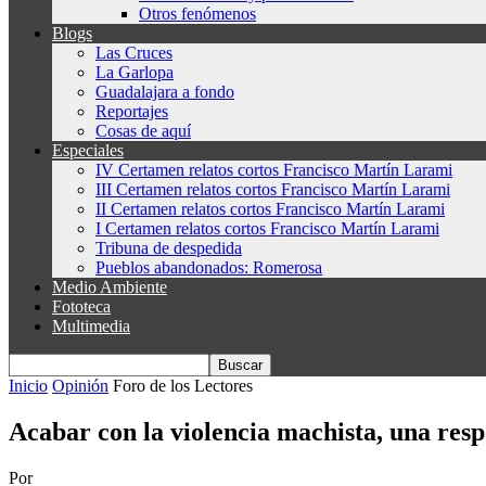
Otros fenómenos
Blogs
Las Cruces
La Garlopa
Guadalajara a fondo
Reportajes
Cosas de aquí
Especiales
IV Certamen relatos cortos Francisco Martín Larami
III Certamen relatos cortos Francisco Martín Larami
II Certamen relatos cortos Francisco Martín Larami
I Certamen relatos cortos Francisco Martín Larami
Tribuna de despedida
Pueblos abandonados: Romerosa
Medio Ambiente
Fototeca
Multimedia
Inicio
Opinión
Foro de los Lectores
Acabar con la violencia machista, una res
Por