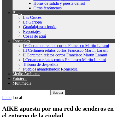
Horas de salida y puesta del sol
Otros fenómenos
Blogs
Las Cruces
La Garlopa
Guadalajara a fondo
Reportajes
Cosas de aquí
Especiales
IV Certamen relatos cortos Francisco Martín Larami
III Certamen relatos cortos Francisco Martín Larami
II Certamen relatos cortos Francisco Martín Larami
I Certamen relatos cortos Francisco Martín Larami
Tribuna de despedida
Pueblos abandonados: Romerosa
Medio Ambiente
Fototeca
Multimedia
Inicio
Local
AIKE apuesta por una red de senderos en
el entorno de la ciudad