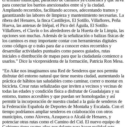
para conectar los barrios anexionados entre sí y la ciudad.
Ampliando recorridos, facilitando accesos, adecentando tramos y
garantizando las labores de limpieza y mantenimiento necesarias. La
ribera del Henares, la finca Castillejos, El Sotillo, Villaflores, Peña
Hueva, las antenas de Iriépal, el Pico del Águila, El Sotillo-
Villaflores, el Clavín o los alrededores de la Huerta de la Limpia, las
opciones son muchas. Además de la señalización o balizas físicas de
los caminos es muy importante contar con herramientas digitales
como códigos qr o traks para dar a conocer estos recorridos y
desarrollar actividades puntuales como paseos guiados, rutas
iniciales o distribución de mapas para que la ciudadanía comience a
usarlos.” Dice la vicepresidenta de la formación, Patricia Ron Mesa.
“En Aike nos imaginamos una Red de Senderos que nos permita
disfrutar del entorno natural que tiene nuestra ciudad, aumentando la
práctica de hábitos tan saludables como caminar, correr o montar en
bicicleta. Crear rutas señalizadas que inviten a vecinos y vecinas de
todas las edades y condición física a disfrutar de Guadalajara y su
entorno, tramos accesibles y que puedan ser homologadas y así
permitir la incorporación de nuestra ciudad a la guía de senderos de
la Federación Española de Deportes de Montaña y Escalada. Con el
tiempo podríamos ampliar senderos en colaboración con otros
municipios, como Alovera, Azuqueca o Alcalá de Henares, y
potenciar otras rutas como el Camino del Cid. El nuevo equipo de
Gobierno tiene cuatro años por delante para hacer realidad este