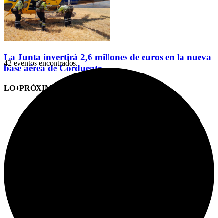
La Junta invertirá 2,6 millones de euros en la nueva
42 eventos encontrados.
base aérea de Corduente
LO+PRÓXIMO (CITAS)