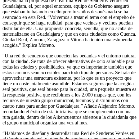
presentaba la propuesta de crear una Red de Senderos Verdes en
Guadalajara, el, por aquel entonces, equipo de Gobierno aseguró
que estaban trabajando en ello pero tres años después nada se ha
avanzado en esta Red. “Volvemos a tratar el tema con el empeño de
conseguir que se haga realidad, para que vecinas y vecinos puedan
disfrutar de ella. Una propuesta concreta, sencilla, que no acaba de
materializarse en Guadalajara y que en otras ciudades como Cuenca,
Ciudad Real, Zamora, Zaragoza o Vitoria ha tenido una estupenda
acogida.” Explica Moreno.
“Una red de senderos que conecten las pedanías y el entorno natural
con la ciudad. Se trata de ofrecer alternativas de ocio saludable para
todas las edades y posibilidades, ya que es importante también que
estos caminos sean accesibles para todo tipo de personas. Se trata de
aprovechar una estructura existente, por lo que es un proyecto que
tiene un coste totalmente asumible. Estamos seguros que la acogida
será positiva, que será bueno para la ciudad, una pequeña muestra es
la respuesta positiva que recibimos a los 2.000 mapas que, con los
recursos de nuestro grupo municipal, hicimos y distribuimos con
cuatro rutas para andar por Guadalajara.” Añade Alejandro Moreno,
recordando el éxito de esta iniciativa que se complemento con una
ruta guiada, dentro de los Aikencuentros abiertos a la ciudadanía que
el grupo municipal organiza una vez al mes.
“Hablamos de diseñar y desarrollar una Red de Senderos Verdes en
el término municipal, partiendo de caminos ya existentes y que sirva